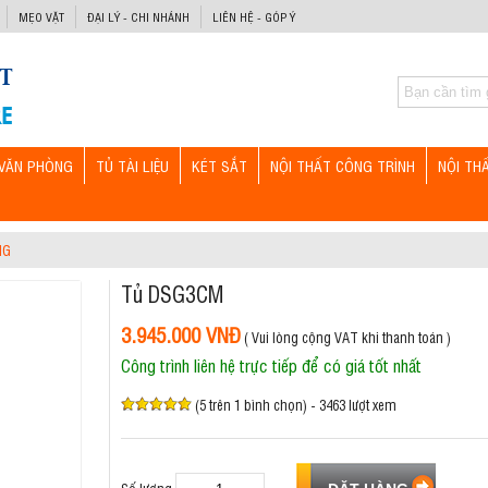
MẸO VẶT
ĐẠI LÝ - CHI NHÁNH
LIÊN HỆ - GÓP Ý
VĂN PHÒNG
TỦ TÀI LIỆU
KÉT SẮT
NỘI THẤT CÔNG TRÌNH
NỘI TH
NG
Tủ DSG3CM
3.945.000 VNĐ
( Vui lòng cộng VAT khi thanh toán )
Công trình liên hệ trực tiếp để có giá tốt nhất
(5 trên 1 bình chọn) - 3463 lượt xem