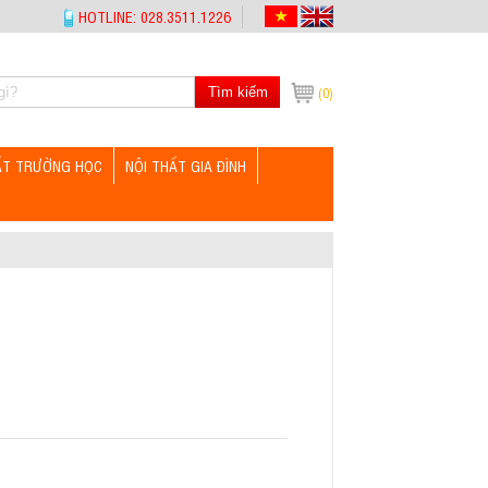
HOTLINE: 028.3511.1226
Tìm kiếm
(0)
ẤT TRƯỜNG HỌC
NỘI THẤT GIA ĐÌNH