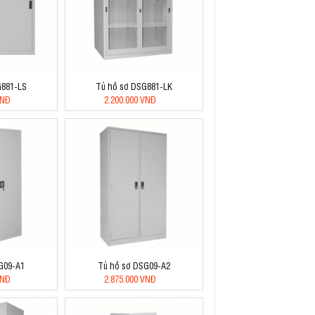
G881-LS
Tủ hồ sơ DSG881-LK
VNĐ
2.200.000 VNĐ
G09-A1
Tủ hồ sơ DSG09-A2
VNĐ
2.875.000 VNĐ