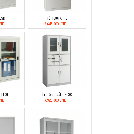
S03D
Tủ TS01KT-B
VNĐ
3.646.000 VNĐ
a TL01
Tủ hồ sơ sắt TS03C
VNĐ
4.929.000 VNĐ