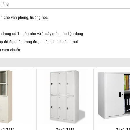
tháng
h cho văn phòng, trường học.
n trong có 1 ngăn nhỏ và 1 cây máng áo tiện dụng
úp đồ đạc bên trong được thông khí, thoáng mát
u xám chuẩn.
 sắt TS14
Tủ sắt TS12
Tủ sắt T