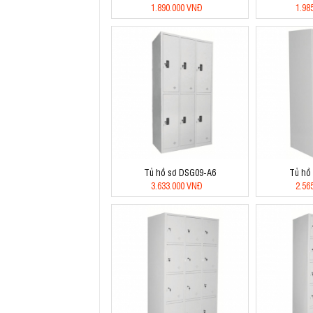
1.890.000 VNĐ
1.98
Tủ hồ sơ DSG09-A6
Tủ hồ
3.633.000 VNĐ
2.56