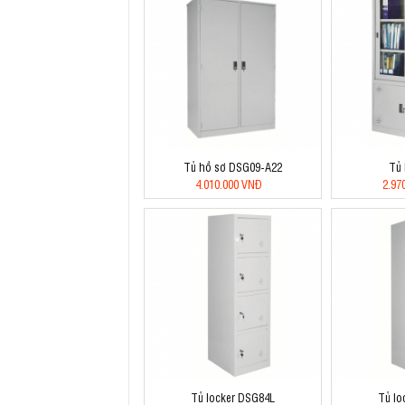
Tủ hồ sơ DSG09-A22
Tủ
4.010.000 VNĐ
2.97
Tủ locker DSG84L
Tủ lo