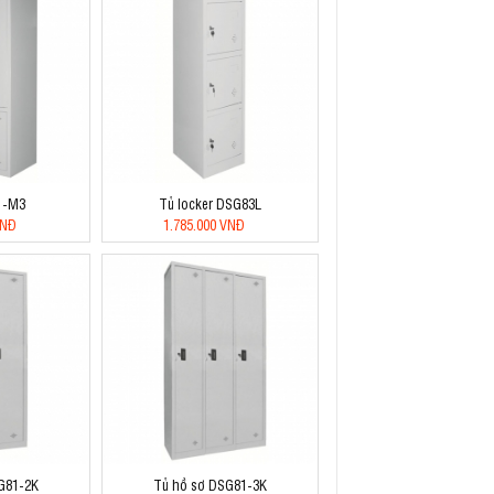
1-M3
Tủ locker DSG83L
VNĐ
1.785.000 VNĐ
G81-2K
Tủ hồ sơ DSG81-3K