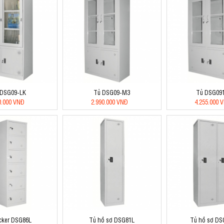
 DSG09-LK
Tủ DSG09-M3
Tủ DSG09
0.000 VNĐ
2.990.000 VNĐ
4.255.000 
cker DSG86L
Tủ hồ sơ DSG81L
Tủ hồ sơ DS