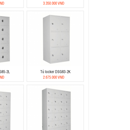
VNĐ
3.350.000 VNĐ
G85-2L
Tủ locker DSG83-2K
VNĐ
2.675.000 VNĐ