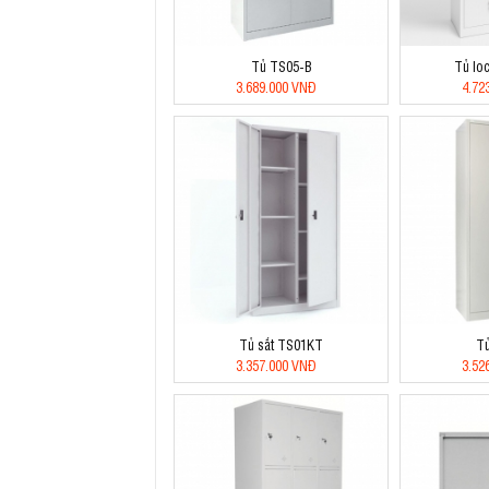
Tủ TS05-B
Tủ lo
3.689.000 VNĐ
4.72
Tủ sắt TS01KT
T
3.357.000 VNĐ
3.52