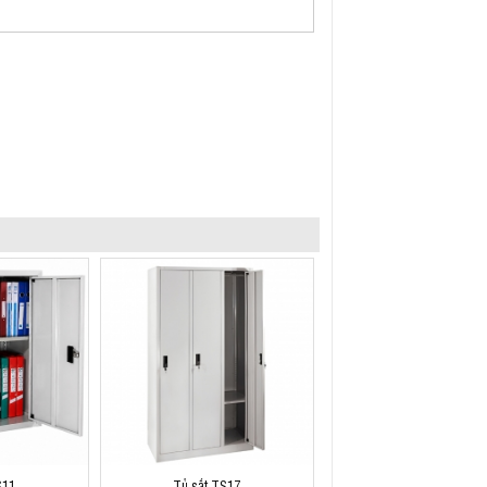
S11
Tủ sắt TS17