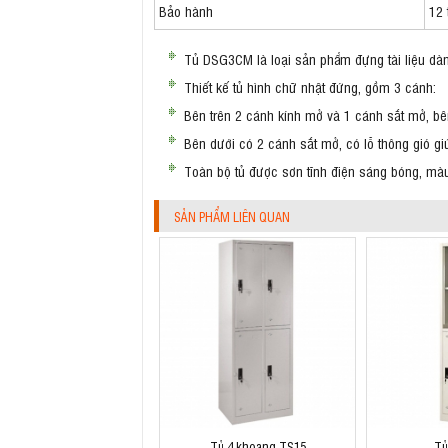
Bảo hành
12 
Tủ DSG3CM là loại sản phẩm đựng tài liệu dàn
Thiết kế tủ hình chữ nhật đứng, gồm 3 cánh:
Bên trên 2 cánh kính mở và 1 cánh sắt mở, bê
Bên dưới có 2 cánh sắt mở, có lỗ thông gió gi
Toàn bộ tủ được sơn tĩnh điện sáng bóng, mà
SẢN PHẨM LIÊN QUAN
Tủ 4 khoang TS15
Tủ