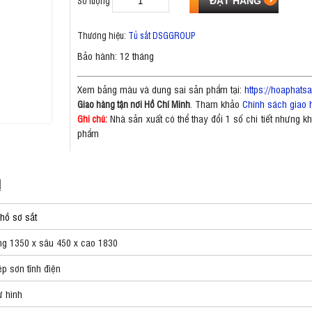
Số lượng
Thương hiệu:
Tủ sắt DSGGROUP
Bảo hành: 12 tháng
Xem bảng màu và dung sai sản phẩm tại:
https://hoaphat
. Tham khảo
Chính sách giao 
Giao hàng tận nơi Hồ Chí Minh
Nhà sản xuất có thể thay đổi 1 số chi tiết nhưng 
Ghi chú:
phẩm
M
hồ sơ sắt
g 1350 x sâu 450 x cao 1830
p sơn tĩnh điện
ư hình