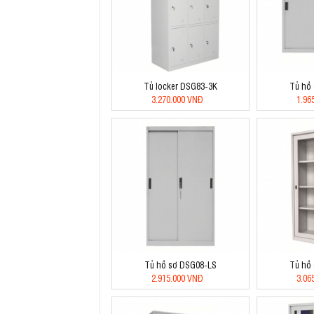
Tủ locker DSG83-3K
Tủ hồ
3.270.000 VNĐ
1.96
Tủ hồ sơ DSG08-LS
Tủ hồ
2.915.000 VNĐ
3.06