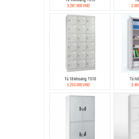
3.287.000 VNĐ
2.00
Tủ 18 khoang TS10
Tủ hồ
5.253.000 VNĐ
3.40