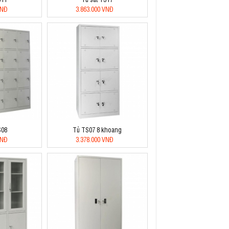
VNĐ
3.863.000 VNĐ
S08
Tủ TS07 8 khoang
VNĐ
3.378.000 VNĐ