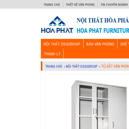
-->
TRANG CHỦ
THIẾT KẾ VĂN PHÒNG
TIN CHUYÊN NGÀNH
NỘI THẤT DSGGROUP
BÀN VĂN PHÒNG
GHẾ 
THANH LÝ
TỦ SẮT VĂN PHÒ
TRANG CHỦ
›
NỘI THẤT DSGGROUP
›