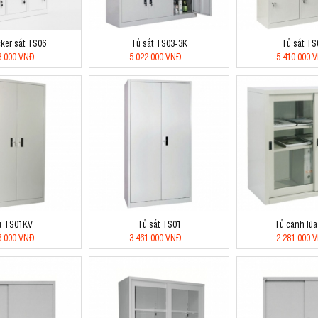
cker sắt TS06
Tủ sắt TS03-3K
Tủ sắt T
3.000 VNĐ
5.022.000 VNĐ
5.410.000 
ủ TS01KV
Tủ sắt TS01
Tủ cánh lù
6.000 VNĐ
3.461.000 VNĐ
2.281.000 