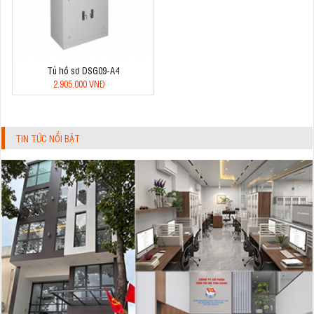
Tủ hồ sơ DSG09-A4
2.905.000 VNĐ
TIN TỨC NỔI BẬT