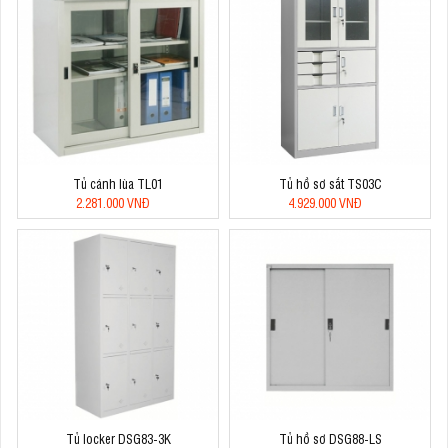
Tủ cánh lùa TL01
Tủ hồ sơ sắt TS03C
2.281.000 VNĐ
4.929.000 VNĐ
Tủ locker DSG83-3K
Tủ hồ sơ DSG88-LS