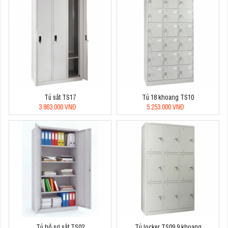
Tủ sắt TS17
Tủ 18 khoang TS10
3.863.000 VNĐ
5.253.000 VNĐ
Tủ hồ sơ sắt TS02
Tủ locker TS09 9 khoang