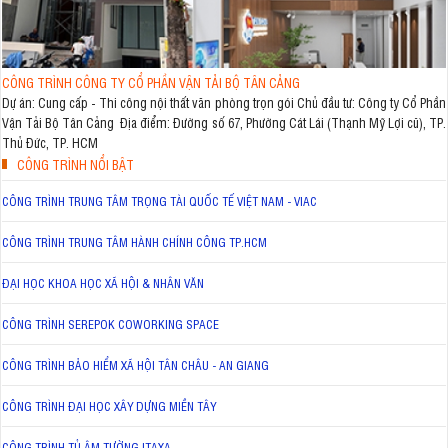
CÔNG TRÌNH CÔNG TY CỔ PHẦN VẬN TẢI BỘ TÂN CẢNG
Dự án: Cung cấp - Thi công nội thất văn phòng trọn gói Chủ đầu tư: Công ty Cổ Phần
Vận Tải Bộ Tân Cảng Địa điểm: Đường số 67, Phường Cát Lái (Thạnh Mỹ Lợi cũ), TP.
Thủ Đức, TP. HCM
CÔNG TRÌNH NỔI BẬT
CÔNG TRÌNH TRUNG TÂM TRỌNG TÀI QUỐC TẾ VIỆT NAM - VIAC
CÔNG TRÌNH TRUNG TÂM HÀNH CHÍNH CÔNG TP.HCM
ĐẠI HỌC KHOA HỌC XÃ HỘI & NHÂN VĂN
CÔNG TRÌNH SEREPOK COWORKING SPACE
CÔNG TRÌNH BẢO HIỂM XÃ HỘI TÂN CHÂU - AN GIANG
CÔNG TRÌNH ĐẠI HỌC XÂY DỰNG MIỀN TÂY
CÔNG TRÌNH TỦ ÂM TƯỜNG ITAXA