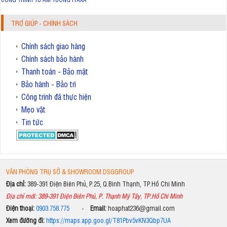
TRỢ GIÚP - CHÍNH SÁCH
Chính sách giao hàng
Chính sách bảo hành
Thanh toán - Bảo mật
Bảo hành - Bảo trì
Công trình đã thực hiện
Mẹo vặt
Tin tức
VĂN PHÒNG TRỤ SỞ & SHOWROOM DSGGROUP
Địa chỉ:
389-391 Điện Biên Phủ, P.25, Q.Bình Thạnh, TP.Hồ Chí Minh
Địa chỉ mới: 389-391 Điện Biên Phủ, P. Thạnh Mỹ Tây, TP.Hồ Chí Minh
Điện thoại:
0903.758.775
-
Email:
hoaphat236@gmail.com
Xem đường đi:
https://maps.app.goo.gl/T81Pbv5vKN3Qbp7UA