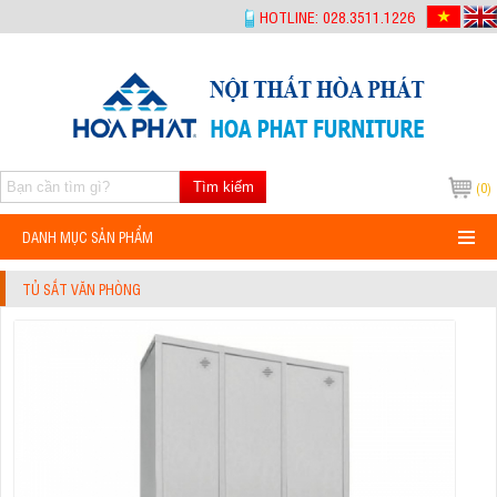
-->
HOTLINE: 028.3511.1226
Tìm kiếm
(0)
DANH MỤC SẢN PHẨM
TỦ SẮT VĂN PHÒNG