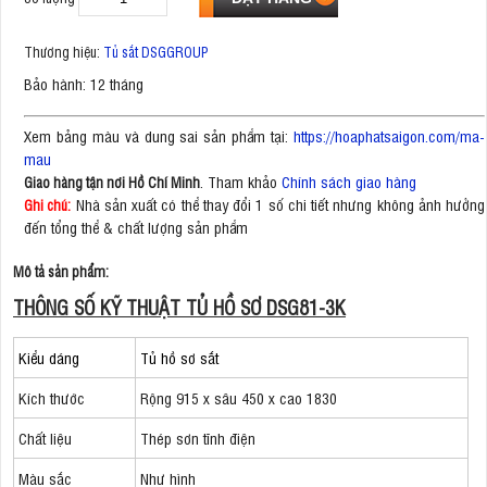
Thương hiệu:
Tủ sắt DSGGROUP
Bảo hành: 12 tháng
Xem bảng màu và dung sai sản phẩm tại:
https://hoaphatsaigon.com/ma-
mau
. Tham khảo
Chính sách giao hàng
Giao hàng tận nơi Hồ Chí Minh
Nhà sản xuất có thể thay đổi 1 số chi tiết nhưng không ảnh hưởng
Ghi chú:
đến tổng thể & chất lượng sản phẩm
Mô tả sản phẩm:
THÔNG SỐ KỸ THUẬT TỦ HỒ SƠ DSG81-3K
Kiểu dáng
Tủ hồ sơ sắt
Kích thước
Rộng 915 x sâu 450 x cao 1830
Chất liệu
Thép sơn tĩnh điện
Màu sắc
Như hình