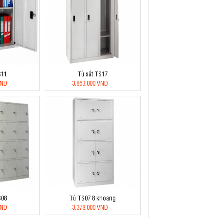
S11
Tủ sắt TS17
VNĐ
3.863.000 VNĐ
S08
Tủ TS07 8 khoang
VNĐ
3.378.000 VNĐ