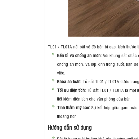
TL01 / TL01A nổi bật về độ bền bỉ cao, kích thước ti
Bền bỉ và chống ăn mòn:
Với khung sắt chắc
chống ăn mòn. Và lớp kính trong suốt, bạn sẽ k
việc.
Khóa an toàn:
Tủ sắt TL01 / TL01A được trang b
Tối ưu diện tích:
Tủ sắt TL01 / TL01A là một lự
tiết kiệm diện tích cho văn phòng của bàn.
Tính thẩm mỹ cao:
Sự kết hợp giữa gam màu g
thoáng hơn.
Hướng dẫn sử dụng
Đặt tủ trong môi trường khô ráo, thoáng mát v