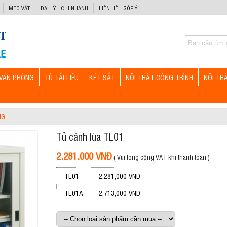
MẸO VẶT
ĐẠI LÝ - CHI NHÁNH
LIÊN HỆ - GÓP Ý
VĂN PHÒNG
TỦ TÀI LIỆU
KÉT SẮT
NỘI THẤT CÔNG TRÌNH
NỘI TH
NG
Tủ cánh lùa TL01
2.281.000 VNĐ
( Vui lòng cộng VAT khi thanh toán )
TL01
2,281,000 VNĐ
TL01A
2,713,000 VNĐ