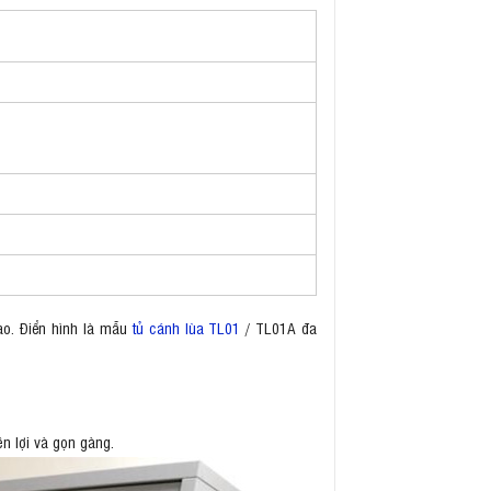
ao. Điển hình là mẫu
tủ cánh lùa TL01
/ TL01A đa
ện lợi và gọn gàng.