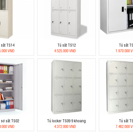
 sắt TS14
Tủ sắt TS12
Tủ sắt T
5.000 VNĐ
4.525.000 VNĐ
1.970.000 
 sơ sắt TS02
Tủ locker TS09 9 khoang
Tủ sắt T
4.000 VNĐ
4.372.000 VNĐ
7.462.000 