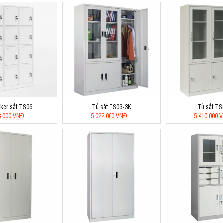
cker sắt TS06
Tủ sắt TS03-3K
Tủ sắt T
3.000 VNĐ
5.022.000 VNĐ
5.410.000 