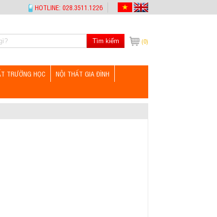
HOTLINE: 028.3511.1226
Tìm kiếm
(0)
ẤT TRƯỜNG HỌC
NỘI THẤT GIA ĐÌNH