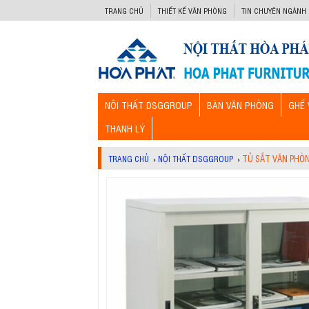
-->
TRANG CHỦ
THIẾT KẾ VĂN PHÒNG
TIN CHUYÊN NGÀNH
NỘI THẤT DSGGROUP
BÀN VĂN PHÒNG
GHẾ 
THANH LÝ
TỦ SẮT VĂN PHÒ
TRANG CHỦ
›
NỘI THẤT DSGGROUP
›