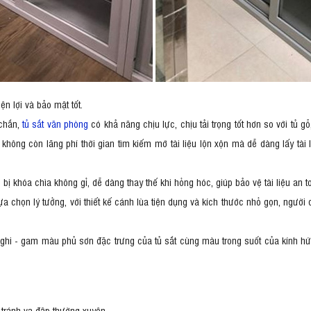
ện lợi và bảo mật tốt.
 chắn,
tủ sắt văn phòng
có khả năng chịu lực, chịu tải trọng tốt hơn so với tủ 
hông còn lãng phí thời gian tìm kiếm mớ tài liệu lộn xộn mà dễ dàng lấy tài li
ị khóa chìa không gỉ, dễ dàng thay thế khi hỏng hóc, giúp bảo vệ tài liệu an t
a chọn lý tưởng, với thiết kế cánh lùa tiện dụng và kích thước nhỏ gọn, ngườ
hi - gam màu phủ sơn đặc trưng của tủ sắt cùng màu trong suốt của kính hứ
à tránh va đập thường xuyên.