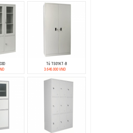
S03D
Tủ TS01KT-B
VNĐ
3.646.000 VNĐ