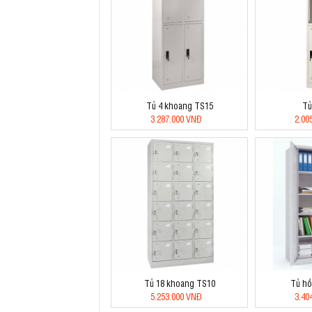
Tủ 4 khoang TS15
Tủ
3.287.000 VNĐ
2.00
Tủ 18 khoang TS10
Tủ hồ
5.253.000 VNĐ
3.40