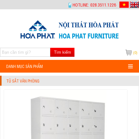
-->
HOTLINE: 028.3511.1226
Tìm kiếm
(0)
DANH MỤC SẢN PHẨM
TỦ SẮT VĂN PHÒNG