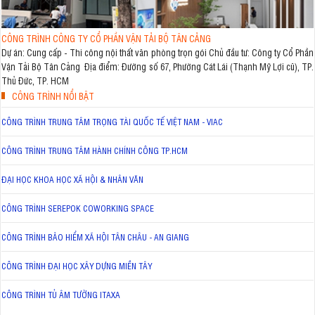
CÔNG TRÌNH CÔNG TY CỔ PHẦN VẬN TẢI BỘ TÂN CẢNG
Dự án: Cung cấp - Thi công nội thất văn phòng trọn gói Chủ đầu tư: Công ty Cổ Phần
Vận Tải Bộ Tân Cảng Địa điểm: Đường số 67, Phường Cát Lái (Thạnh Mỹ Lợi cũ), TP.
Thủ Đức, TP. HCM
CÔNG TRÌNH NỔI BẬT
CÔNG TRÌNH TRUNG TÂM TRỌNG TÀI QUỐC TẾ VIỆT NAM - VIAC
CÔNG TRÌNH TRUNG TÂM HÀNH CHÍNH CÔNG TP.HCM
ĐẠI HỌC KHOA HỌC XÃ HỘI & NHÂN VĂN
CÔNG TRÌNH SEREPOK COWORKING SPACE
CÔNG TRÌNH BẢO HIỂM XÃ HỘI TÂN CHÂU - AN GIANG
CÔNG TRÌNH ĐẠI HỌC XÂY DỰNG MIỀN TÂY
CÔNG TRÌNH TỦ ÂM TƯỜNG ITAXA