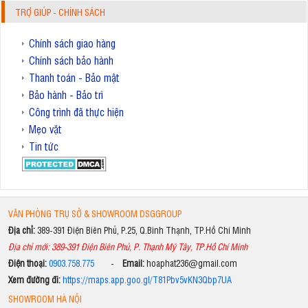
TRỢ GIÚP - CHÍNH SÁCH
Chính sách giao hàng
Chính sách bảo hành
Thanh toán - Bảo mật
Bảo hành - Bảo trì
Công trình đã thực hiện
Mẹo vặt
Tin tức
VĂN PHÒNG TRỤ SỞ & SHOWROOM DSGGROUP
Địa chỉ:
389-391 Điện Biên Phủ, P.25, Q.Bình Thạnh, TP.Hồ Chí Minh
Địa chỉ mới: 389-391 Điện Biên Phủ, P. Thạnh Mỹ Tây, TP.Hồ Chí Minh
Điện thoại:
0903.758.775
-
Email:
hoaphat236@gmail.com
Xem đường đi:
https://maps.app.goo.gl/T81Pbv5vKN3Qbp7UA
SHOWROOM HÀ NỘI