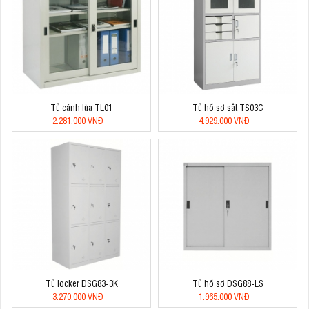
Tủ cánh lùa TL01
Tủ hồ sơ sắt TS03C
2.281.000 VNĐ
4.929.000 VNĐ
Tủ locker DSG83-3K
Tủ hồ sơ DSG88-LS
3.270.000 VNĐ
1.965.000 VNĐ