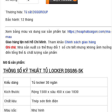
Thương hiệu:
Tủ sắt DSGGROUP
Bảo hành: 12 tháng
Xem bảng màu và dung sai sản phẩm tại:
https://hoaphatsaigon.com/ma-
mau
. Tham khảo
Chính sách giao hàng
Giao hàng tận nơi Hồ Chí Minh
Nhà sản xuất có thể thay đổi 1 số chi tiết nhưng không ảnh hưởng
Ghi chú:
đến tổng thể & chất lượng sản phẩm
Mô tả sản phẩm:
THÔNG SỐ KỸ THUẬT TỦ LOCKER DSG86-5K
Kiểu dáng
Tủ locker 30 ngăn
Kích thước
Rộng 1500 x sâu 450 x cao 1830
Chất liệu
Thép sơn tĩnh điện
Màu sắc
Như hình