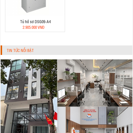
Tủ hồ sơ DSG09-A4
2.905.000 VNĐ
TIN TỨC NỔI BẬT