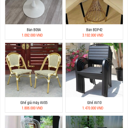
Bàn B09A
Bàn BDP42
1.092.000 VNĐ
3.192.000 VNĐ
Ghế giả mây AV05
Ghế AV10
1.806.000 VNĐ
1.470.000 VNĐ