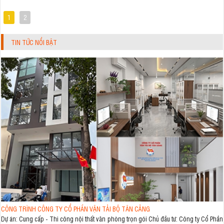
1
2
TIN TỨC NỔI BẬT
CÔNG TRÌNH CÔNG TY CỔ PHẦN VẬN TẢI BỘ TÂN CẢNG
Dự án: Cung cấp - Thi công nội thất văn phòng trọn gói Chủ đầu tư: Công ty Cổ Phần