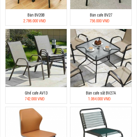
Bàn BV20B
Bàn cafe BV27
2.786.000 VNĐ
756.000 VNĐ
Ghế cafe AV13
Bàn cafe sắt BV27A
742.000 VNĐ
1.064.000 VNĐ