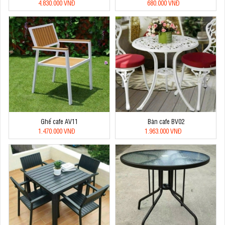
4.830.000 VNĐ
680.000 VNĐ
Ghế cafe AV11
Bàn cafe BV02
1.470.000 VNĐ
1.963.000 VNĐ