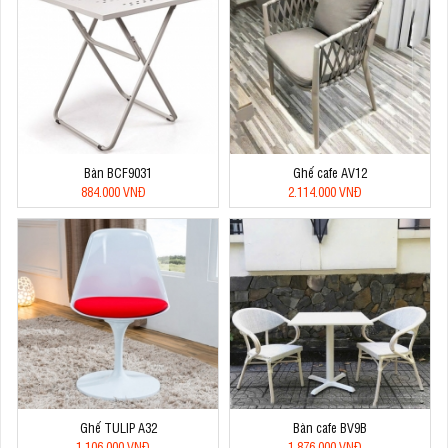
Bàn BCF9031
Ghế cafe AV12
884.000 VNĐ
2.114.000 VNĐ
Ghế TULIP A32
Bàn cafe BV9B
1.106.000 VNĐ
1.876.000 VNĐ