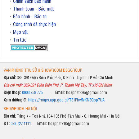
Chính sách bảo hành
Thanh toán - Bảo mật
Bảo hành - Bảo trì
Công trình đã thực hiện
Mẹo vặt
Tin tức
VĂN PHÒNG TRỤ SỞ & SHOWROOM DSGGROUP
Địa chỉ:
389-391 Điện Biên Phủ, P.25, Q.Bình Thạnh, TP.Hồ Chí Minh
Địa chỉ mới: 389-391 Điện Biên Phủ, P. Thạnh Mỹ Tây, TP.Hồ Chí Minh
Điện thoại:
0903.758.775
-
Email:
hoaphat236@gmail.com
Xem đường đi:
https://maps.app.goo.gl/T81Pbv5vKN3Qbp7UA
SHOWROOM HÀ NỘI
Địa chỉ:
Tầng 4 - Toà Nhà 104-106 Phố Tân Mai - Q. Hoàng Mai - Hà Nội
ĐT:
079.727.1111
-
Email:
hoaphat710@gmail.com