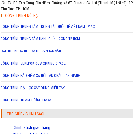
Vận Tải Bộ Tân Cảng Địa điểm: Đường số 67, Phường Cát Lái (Thạnh Mỹ Lợi cũ), TP.
Thủ Đức, TP. HCM
CÔNG TRÌNH NỔI BẬT
CÔNG TRÌNH TRUNG TÂM TRỌNG TÀI QUỐC TẾ VIỆT NAM - VIAC
CÔNG TRÌNH TRUNG TÂM HÀNH CHÍNH CÔNG TP.HCM
ĐẠI HỌC KHOA HỌC XÃ HỘI & NHÂN VĂN
CÔNG TRÌNH SEREPOK COWORKING SPACE
CÔNG TRÌNH BẢO HIỂM XÃ HỘI TÂN CHÂU - AN GIANG
CÔNG TRÌNH ĐẠI HỌC XÂY DỰNG MIỀN TÂY
CÔNG TRÌNH TỦ ÂM TƯỜNG ITAXA
TRỢ GIÚP - CHÍNH SÁCH
Chính sách giao hàng