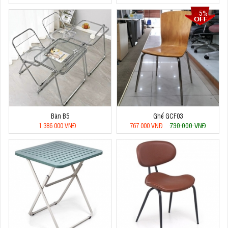
-5%
Bàn B5
Ghế GCF03
730.000 VNĐ
1.386.000 VNĐ
767.000 VNĐ