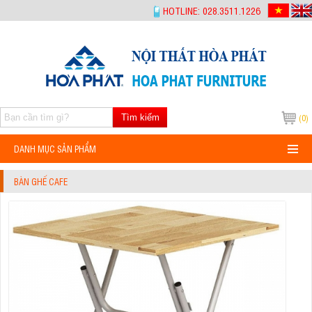
-->
HOTLINE: 028.3511.1226
Tìm kiếm
(0)
DANH MỤC SẢN PHẨM
BÀN GHẾ CAFE