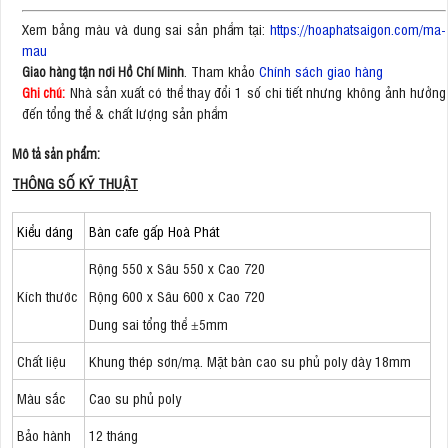
Xem bảng màu và dung sai sản phẩm tại:
https://hoaphatsaigon.com/ma-
mau
. Tham khảo
Chính sách giao hàng
Giao hàng tận nơi Hồ Chí Minh
Nhà sản xuất có thể thay đổi 1 số chi tiết nhưng không ảnh hưởng
Ghi chú:
đến tổng thể & chất lượng sản phẩm
Mô tả sản phẩm:
THÔNG SỐ KỸ THUẬT
Kiểu dáng
Bàn cafe gấp Hoà Phát
Rộng 550 x Sâu 550 x Cao 720
Kích thước
Rộng 600 x Sâu 600 x Cao 720
​Dung sai tổng thể ±5mm
Chất liệu
Khung thép sơn/mạ. Mặt bàn cao su phủ poly dày 18mm
Màu sắc
Cao su phủ poly
Bảo hành
12 tháng