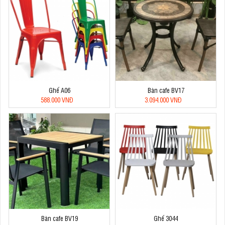
Ghế A06
Bàn cafe BV17
588.000 VNĐ
3.094.000 VNĐ
Bàn cafe BV19
Ghế 3044