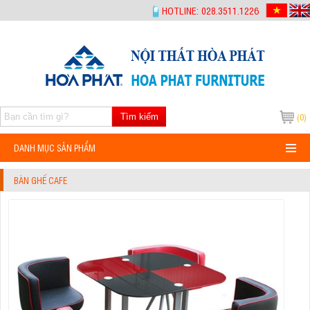
-->
HOTLINE: 028.3511.1226
Tìm kiếm
(0)
DANH MỤC SẢN PHẨM
BÀN GHẾ CAFE