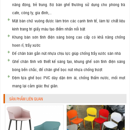
năng động, trẻ trung. Bộ bàn ghế thường sử dụng cho phòng trà
cafe, công ty, gia đình,...
Mặt bàn chữ vuông được làm tròn các cạnh tinh tế, làm từ chất liệu
kính trang trí giấy màu tạo điểm nhấn nổi bật
Khung bàn sơn tĩnh điện sáng bóng cao cấp có khả năng chống
hoen rỉ, trầy xước
Đế chân bàn gắn nút nhựa chịu lực giúp chống trầy xước sàn nhà
Ghế chân tĩnh với thiết kế sáng tạo, khung ghế sơn tĩnh điện sáng
bóng bền chắc, đế chân ghế bọc nút nhựa chống trượt
Đệm tựa ghế bọc PVC dày dặn êm ái, chống thấm nước, mối mọt
mang lại cảm giác thư giãn.
SẢN PHẨM LIÊN QUAN