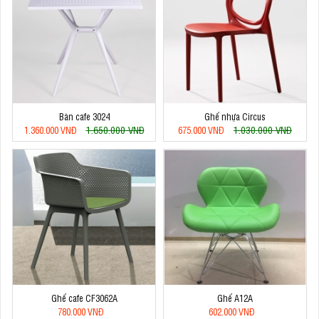
Bàn cafe 3024
Ghế nhựa Circus
1.650.000 VNĐ
1.030.000 VNĐ
1.360.000 VNĐ
675.000 VNĐ
Ghế cafe CF3062A
Ghế A12A
780.000 VNĐ
602.000 VNĐ