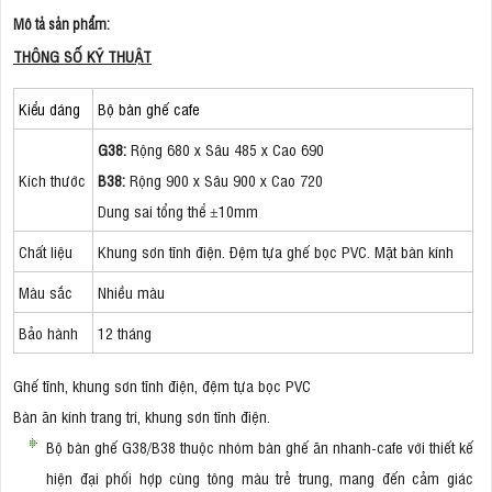
Mô tả sản phẩm:
THÔNG SỐ KỸ THUẬT
Kiểu dáng
Bộ bàn ghế cafe
G38:
Rộng 680 x Sâu 485 x Cao 690
Kích thước
B38:
Rộng 900 x Sâu 900 x Cao 720
​​Dung sai tổng thể ±10mm
Chất liệu
Khung sơn tĩnh điện. Đệm tựa ghế bọc PVC. Mặt bàn kính
Màu sắc
Nhiều màu
Bảo hành
12 tháng
Ghế tĩnh, khung sơn tĩnh điện, đệm tựa bọc PVC
Bàn ăn kính trang trí, khung sơn tĩnh điện.
Bộ bàn ghế G38/B38 thuộc nhóm bàn ghế ăn nhanh-cafe với thiết kế
hiện đại phối hợp cùng tông màu trẻ trung, mang đến cảm giác