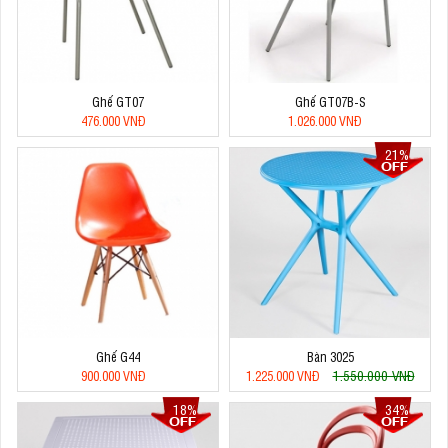
Ghế GT07
Ghế GT07B-S
476.000 VNĐ
1.026.000 VNĐ
21%
Ghế G44
Bàn 3025
1.550.000 VNĐ
900.000 VNĐ
1.225.000 VNĐ
18%
34%