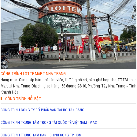
CÔNG TRÌNH LOTTE MART NHA TRANG
Hạng mục: Cung cấp bàn ghế làm việc, tủ đựng hồ sơ, bàn ghế họp cho TTTM Lotte
Mart tại Nha Trang Địa chỉ giao hàng: 58 đường 23/10, Phường Tây Nha Trang - Tỉnh
Khánh Hòa
CÔNG TRÌNH NỔI BẬT
CÔNG TRÌNH CÔNG TY CỔ PHẦN VẬN TẢI BỘ TÂN CẢNG
CÔNG TRÌNH TRUNG TÂM TRỌNG TÀI QUỐC TẾ VIỆT NAM - VIAC
CÔNG TRÌNH TRUNG TÂM HÀNH CHÍNH CÔNG TP.HCM