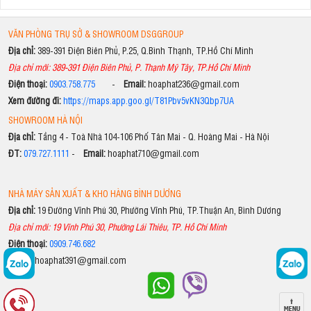
VĂN PHÒNG TRỤ SỞ & SHOWROOM DSGGROUP
Địa chỉ:
389-391 Điện Biên Phủ, P.25, Q.Bình Thạnh, TP.Hồ Chí Minh
Địa chỉ mới: 389-391 Điện Biên Phủ, P. Thạnh Mỹ Tây, TP.Hồ Chí Minh
Điện thoại:
0903.758.775
-
Email:
hoaphat236@gmail.com
Xem đường đi:
https://maps.app.goo.gl/T81Pbv5vKN3Qbp7UA
SHOWROOM HÀ NỘI
Địa chỉ:
Tầng 4 - Toà Nhà 104-106 Phố Tân Mai - Q. Hoàng Mai - Hà Nội
ĐT:
079.727.1111
-
Email:
hoaphat710@gmail.com
NHÀ MÁY SẢN XUẤT & KHO HÀNG BÌNH DƯƠNG
Địa chỉ:
19 Đường Vĩnh Phú 30, Phường Vĩnh Phú, TP.Thuận An, Bình Dương
Địa chỉ mới: 19 Vĩnh Phú 30, Phường Lái Thiêu, TP. Hồ Chí Minh
Điện thoại:
0909.746.682
Email:
hoaphat391@gmail.com