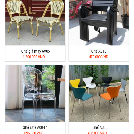
Ghế giả mây AV05
Ghế AV10
1.806.000 VNĐ
1.470.000 VNĐ
Ghế cafe A004-1
Ghế A36
896.000 VNĐ
406.000 VNĐ