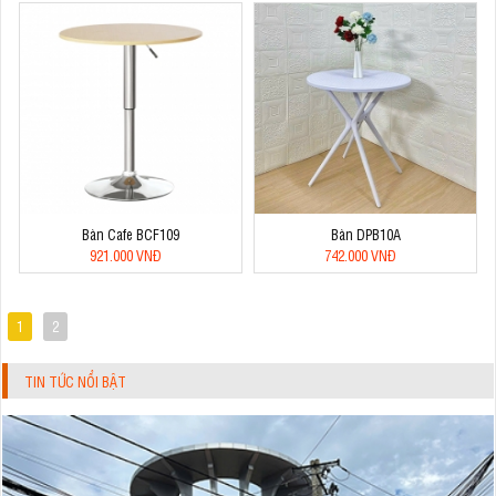
Bàn Cafe BCF109
Bàn DPB10A
921.000 VNĐ
742.000 VNĐ
1
2
TIN TỨC NỔI BẬT