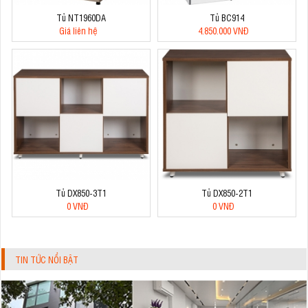
Tủ NT1960DA
Tủ BC914
Giá liên hệ
4.850.000 VNĐ
Tủ DX850-3T1
Tủ DX850-2T1
0 VNĐ
0 VNĐ
TIN TỨC NỔI BẬT