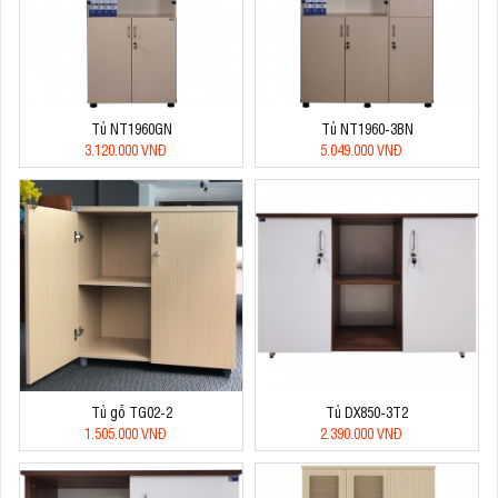
Tủ NT1960GN
Tủ NT1960-3BN
3.120.000 VNĐ
5.049.000 VNĐ
Tủ gỗ TG02-2
Tủ DX850-3T2
1.505.000 VNĐ
2.390.000 VNĐ