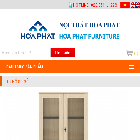
-->
HOTLINE: 028.3511.1226
Tìm kiếm
(0)
DANH MỤC SẢN PHẨM
TỦ HỒ SƠ GỖ