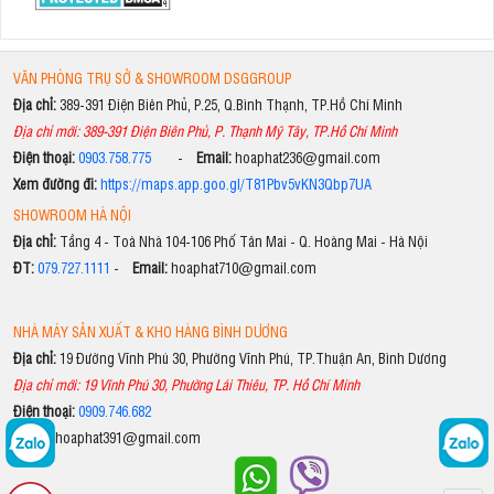
VĂN PHÒNG TRỤ SỞ & SHOWROOM DSGGROUP
Địa chỉ:
389-391 Điện Biên Phủ, P.25, Q.Bình Thạnh, TP.Hồ Chí Minh
Địa chỉ mới: 389-391 Điện Biên Phủ, P. Thạnh Mỹ Tây, TP.Hồ Chí Minh
Điện thoại:
0903.758.775
-
Email:
hoaphat236@gmail.com
Xem đường đi:
https://maps.app.goo.gl/T81Pbv5vKN3Qbp7UA
SHOWROOM HÀ NỘI
Địa chỉ:
Tầng 4 - Toà Nhà 104-106 Phố Tân Mai - Q. Hoàng Mai - Hà Nội
ĐT:
079.727.1111
-
Email:
hoaphat710@gmail.com
NHÀ MÁY SẢN XUẤT & KHO HÀNG BÌNH DƯƠNG
Địa chỉ:
19 Đường Vĩnh Phú 30, Phường Vĩnh Phú, TP.Thuận An, Bình Dương
Địa chỉ mới: 19 Vĩnh Phú 30, Phường Lái Thiêu, TP. Hồ Chí Minh
Điện thoại:
0909.746.682
Email:
hoaphat391@gmail.com