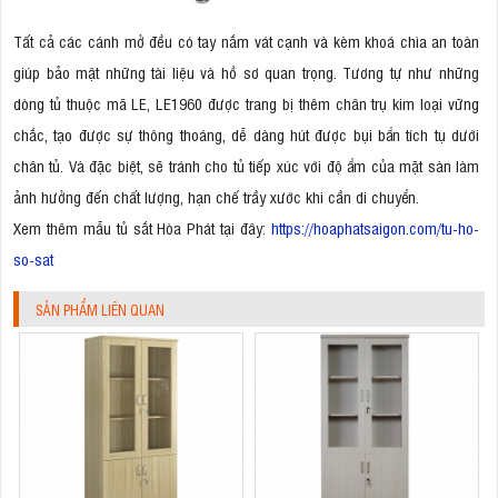
Tất cả các cánh mở đều có tay nắm vát cạnh và kèm khoá chìa an toàn
giúp bảo mật những tài liệu và hồ sơ quan trọng. Tương tự như những
dòng tủ thuộc mã LE, LE1960 được trang bị thêm chân trụ kim loại vững
chắc, tạo được sự thông thoáng, dễ dàng hút được bụi bẩn tích tụ dưới
chân tủ. Và đặc biệt, sẽ tránh cho tủ tiếp xúc với độ ẩm của mặt sàn làm
ảnh hưởng đến chất lượng, hạn chế trầy xước khi cần di chuyển.
Xem thêm mẫu tủ sắt Hòa Phát tại đây:
https://hoaphatsaigon.com/tu-ho-
so-sat
SẢN PHẨM LIÊN QUAN