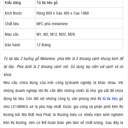
Kiểu dáng
Tủ tài liệu gỗ
Kích thước
Rộng 800 x Sâu 400 x Cao 1960
Chất liệu
MFC phủ melamine
Màu sắc
M1, M2, M12, M32, M26
Bảo hành
12 tháng
Tủ tài liệu 2 buồng gỗ Melamine, phía trên là 3 khoang cánh khung kính để
tài liệu. Phía dưới là 2 khoang cánh mở. Sử dụng tay nắm vát cạnh và có
khoá.
Nhu cầu chứa đựng của mỗi công ty/doanh nghiệp là khác nhau. Với
những doanh nghiệp lớn thì cần đến những chiếc tủ như giá sắt để chứa
đựng tài liệu. Còn đối với những công ty, văn phòng nhỏ thì
tủ tài liệu
gỗ
như LE1960KG sẽ là phù hợp nhất. Được gia công và phân phối trên thị
trường bởi Nội thất Hoà Phát, là thương hiệu có nhiều năm kinh nghiệm
trên thị trường, nên có thể hoàn toàn yên tâm về chất lượng. Sau đây là