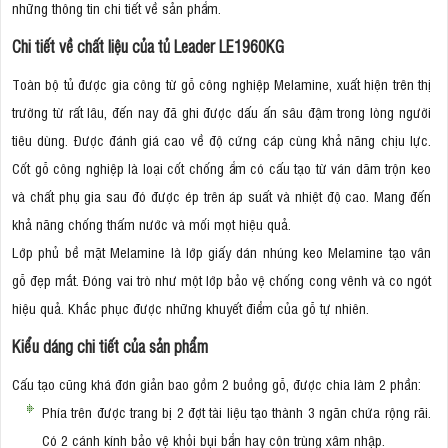
những thông tin chi tiết về sản phẩm.
Chi tiết về chất liệu của tủ Leader LE1960KG
Toàn bộ tủ được gia công từ gỗ công nghiệp Melamine, xuất hiện trên thị
trường từ rất lâu, đến nay đã ghi được dấu ấn sâu đậm trong lòng người
tiêu dùng. Được đánh giá cao về độ cứng cáp cùng khả năng chịu lực.
Cốt gỗ công nghiệp là loại cốt chống ẩm có cấu tạo từ ván dăm trộn keo
và chất phụ gia sau đó được ép trên áp suất và nhiệt độ cao. Mang đến
khả năng chống thấm nước và mối mọt hiệu quả.
Lớp phủ bề mặt Melamine là lớp giấy dán nhúng keo Melamine tạo vân
gỗ đẹp mắt. Đóng vai trò như một lớp bảo vệ chống cong vênh và co ngót
hiệu quả. Khắc phục được những khuyết điểm của gỗ tự nhiên.
Kiểu dáng chi tiết của sản phẩm
Cấu tạo cũng khá đơn giản bao gồm 2 buồng gỗ, được chia làm 2 phần:
Phía trên được trang bị 2 đợt tài liệu tạo thành 3 ngăn chứa rộng rãi.
Có 2 cánh kính bảo vệ khỏi bụi bẩn hay côn trùng xâm nhập.