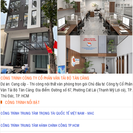
CÔNG TRÌNH CÔNG TY CỔ PHẦN VẬN TẢI BỘ TÂN CẢNG
Dự án: Cung cấp - Thi công nội thất văn phòng trọn gói Chủ đầu tư: Công ty Cổ Phần
Vận Tải Bộ Tân Cảng Địa điểm: Đường số 67, Phường Cát Lái (Thạnh Mỹ Lợi cũ), TP.
Thủ Đức, TP. HCM
CÔNG TRÌNH NỔI BẬT
CÔNG TRÌNH TRUNG TÂM TRỌNG TÀI QUỐC TẾ VIỆT NAM - VIAC
CÔNG TRÌNH TRUNG TÂM HÀNH CHÍNH CÔNG TP.HCM