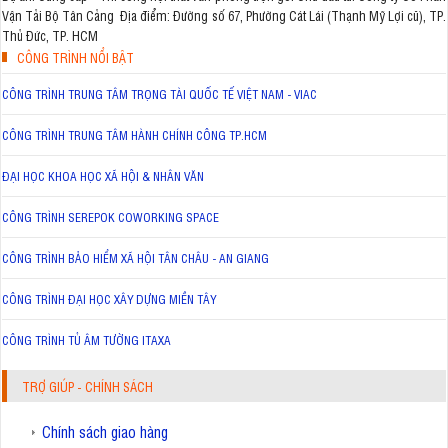
Vận Tải Bộ Tân Cảng Địa điểm: Đường số 67, Phường Cát Lái (Thạnh Mỹ Lợi cũ), TP.
Thủ Đức, TP. HCM
CÔNG TRÌNH NỔI BẬT
CÔNG TRÌNH TRUNG TÂM TRỌNG TÀI QUỐC TẾ VIỆT NAM - VIAC
CÔNG TRÌNH TRUNG TÂM HÀNH CHÍNH CÔNG TP.HCM
ĐẠI HỌC KHOA HỌC XÃ HỘI & NHÂN VĂN
CÔNG TRÌNH SEREPOK COWORKING SPACE
CÔNG TRÌNH BẢO HIỂM XÃ HỘI TÂN CHÂU - AN GIANG
CÔNG TRÌNH ĐẠI HỌC XÂY DỰNG MIỀN TÂY
CÔNG TRÌNH TỦ ÂM TƯỜNG ITAXA
TRỢ GIÚP - CHÍNH SÁCH
Chính sách giao hàng