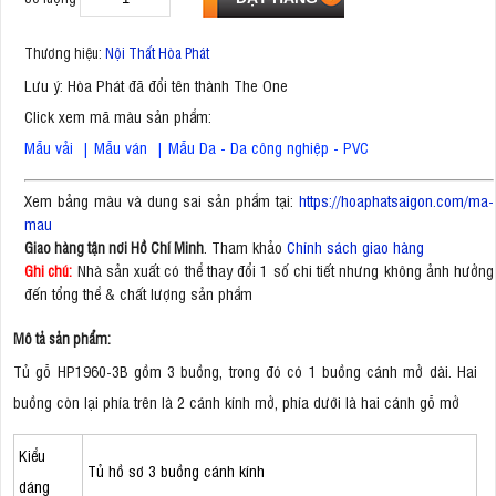
Thương hiệu:
Nội Thất Hòa Phát
Lưu ý: Hòa Phát đã đổi tên thành The One
Click xem mã màu sản phẩm:
Mẫu vải
|
Mẫu ván
|
Mẫu Da - Da công nghiệp - PVC
Xem bảng màu và dung sai sản phẩm tại:
https://hoaphatsaigon.com/ma-
mau
. Tham khảo
Chính sách giao hàng
Giao hàng tận nơi Hồ Chí Minh
Nhà sản xuất có thể thay đổi 1 số chi tiết nhưng không ảnh hưởng
Ghi chú:
đến tổng thể & chất lượng sản phẩm
Mô tả sản phẩm:
Tủ gỗ HP1960-3B gồm 3 buồng, trong đó có 1 buồng cánh mở dài. Hai
buồng còn lại phía trên là 2 cánh kính mở, phía dưới là hai cánh gỗ mở
Kiểu
Tủ hồ sơ 3 buồng cánh kính
dáng