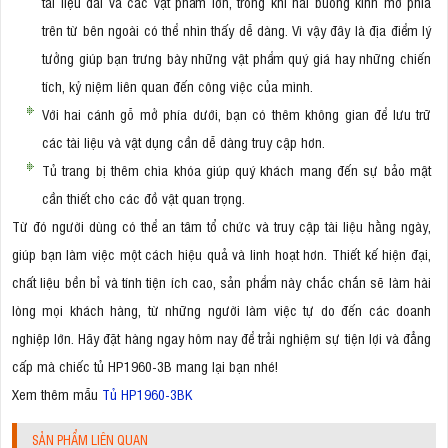
tài liệu dài và các vật phẩm lớn, trong khi hai buồng kính mở phía
trên từ bên ngoài có thể nhìn thấy dễ dàng. Vì vậy đây là địa điểm lý
tưởng giúp bạn trưng bày những vật phẩm quý giá hay những chiến
tích, kỷ niệm liên quan đến công việc của mình.
Với hai cánh gỗ mở phía dưới, bạn có thêm không gian để lưu trữ
các tài liệu và vật dụng cần dễ dàng truy cập hơn.
Tủ trang bị thêm chìa khóa giúp quý khách mang đến sự bảo mật
cần thiết cho các đồ vật quan trọng.
Từ đó người dùng có thể an tâm tổ chức và truy cập tài liệu hằng ngày,
giúp bạn làm việc một cách hiệu quả và linh hoạt hơn. Thiết kế hiện đại,
chất liệu bền bỉ và tính tiện ích cao, sản phẩm này chắc chắn sẽ làm hài
lòng mọi khách hàng, từ những người làm việc tự do đến các doanh
nghiệp lớn. Hãy đặt hàng ngay hôm nay để trải nghiệm sự tiện lợi và đẳng
cấp mà chiếc tủ HP1960-3B mang lại bạn nhé!
Xem thêm mẫu
Tủ HP1960-3BK
SẢN PHẨM LIÊN QUAN