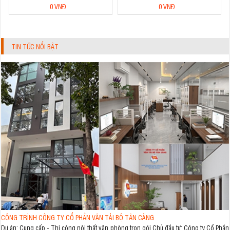
0 VNĐ
0 VNĐ
TIN TỨC NỔI BẬT
CÔNG TRÌNH CÔNG TY CỔ PHẦN VẬN TẢI BỘ TÂN CẢNG
Dự án: Cung cấp - Thi công nội thất văn phòng trọn gói Chủ đầu tư: Công ty Cổ Phần