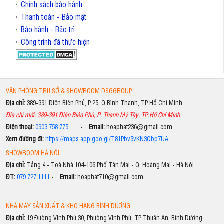
Chính sách bảo hành
Thanh toán - Bảo mật
Bảo hành - Bảo trì
Công trình đã thực hiện
VĂN PHÒNG TRỤ SỞ & SHOWROOM DSGGROUP
Địa chỉ:
389-391 Điện Biên Phủ, P.25, Q.Bình Thạnh, TP.Hồ Chí Minh
Địa chỉ mới: 389-391 Điện Biên Phủ, P. Thạnh Mỹ Tây, TP.Hồ Chí Minh
Điện thoại:
0903.758.775
-
Email:
hoaphat236@gmail.com
Xem đường đi:
https://maps.app.goo.gl/T81Pbv5vKN3Qbp7UA
SHOWROOM HÀ NỘI
Địa chỉ:
Tầng 4 - Toà Nhà 104-106 Phố Tân Mai - Q. Hoàng Mai - Hà Nội
ĐT:
079.727.1111
-
Email:
hoaphat710@gmail.com
NHÀ MÁY SẢN XUẤT & KHO HÀNG BÌNH DƯƠNG
Địa chỉ:
19 Đường Vĩnh Phú 30, Phường Vĩnh Phú, TP.Thuận An, Bình Dương