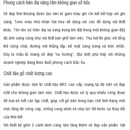
Phong cách hiện đại nâng tầm không gian sở hữu
Vẻ đẹp thời thượng được tạo nên từ gam màu ghi chì kết kết hợp với ghi
sáng. Tone màu nhã nhặn hài hòa dễ dàng với các đồ dùng nội thất
khác. Tôn lên sự hiện đại và sang trọng khi đặt trong một không gian đầy
đủ ánh sáng cũng như nội thất bàn ghế làm việc. Thu hút thị giác với tổng
thể vững chãi, đường nét thẳng tắp, bề mặt sáng bóng và trơn nhẵn.
Đây là mẫu tủ mang vẻ đẹp “xu hướng”, đặc biệt phù hợp với những
doanh nghiệp đang theo đuổi phong cách Bắc Âu.
Chất liệu gỗ chất lượng cao
Sản phẩm được làm từ chất liệu MFC cao cấp, mang lại độ bền và đẹp
mắt cho không gian làm việc. Chất liệu được xử lý qua nhiều công đoạn
để loại bỏ hết các tạp chất, giúp cốt gỗ bên trong hạn chế tình trạng mối
mọt, tăng độ cứng cáp, chống cong vênh và chịu lực tốt trước sự thay đổi
của thời tiết.
Với thiết kế gồm 2 cánh kính càng làm tăng thêm vẻ đẹp sản phẩm. Vật