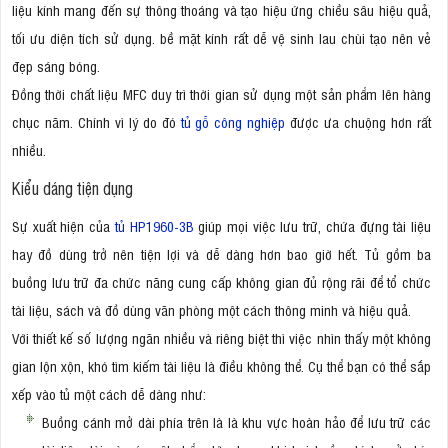
liệu kính mang đến sự thông thoáng và tạo hiệu ứng chiều sâu hiệu quả,
tối ưu diện tích sử dụng. bề mặt kính rất dễ vệ sinh lau chùi tạo nên vẻ
đẹp sáng bóng.
Đồng thời chất liệu MFC duy trì thời gian sử dụng một sản phẩm lên hàng
chục năm. Chính vì lý do đó
tủ gỗ công nghiệp
được ưa chuộng hơn rất
nhiều.
Kiểu dáng tiện dụng
Sự xuất hiện của
tủ HP1960-3B
giúp mọi việc lưu trữ, chứa đựng tài liệu
hay đồ dùng trở nên tiện lợi và dễ dàng hơn bao giờ hết. Tủ gồm ba
buồng lưu trữ đa chức năng cung cấp không gian đủ rộng rãi để tổ chức
tài liệu, sách và đồ dùng văn phòng một cách thông minh và hiệu quả.
Với thiết kế số lượng ngăn nhiều và riêng biệt thì việc nhìn thấy một không
gian lộn xộn, khó tìm kiếm tài liệu là điều không thể. Cụ thể bạn có thể sắp
xếp vào tủ một cách dễ dàng như:
Buồng cánh mở dài phía trên là là khu vực hoàn hảo để lưu trữ các