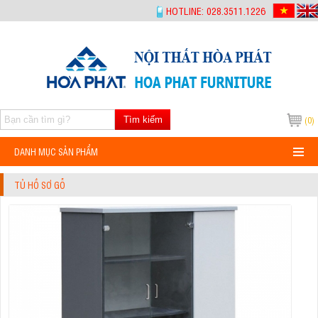
-->
HOTLINE: 028.3511.1226
Tìm kiếm
(0)
DANH MỤC SẢN PHẨM
TỦ HỒ SƠ GỖ