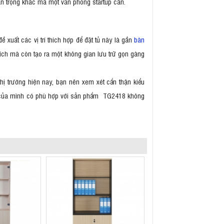
an trọng khác mà một văn phòng startup cần.
ề xuất các vị trí thích hợp để đặt tủ này là gần
bàn
 tích mà còn tạo ra một không gian lưu trữ gọn gàng
hị trường hiện nay, bạn nên xem xét cẩn thận kiểu
chí của mình có phù hợp với sản phẩm TG2418 không