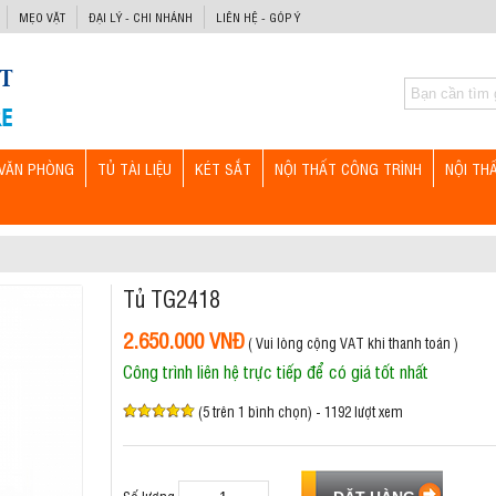
MẸO VẶT
ĐẠI LÝ - CHI NHÁNH
LIÊN HỆ - GÓP Ý
VĂN PHÒNG
TỦ TÀI LIỆU
KÉT SẮT
NỘI THẤT CÔNG TRÌNH
NỘI TH
Tủ TG2418
2.650.000 VNĐ
( Vui lòng cộng VAT khi thanh toán )
Công trình liên hệ trực tiếp để có giá tốt nhất
(5 trên 1 bình chọn) - 1192 lượt xem