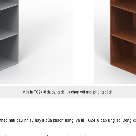
Màu tủ TG2418 đa dạng dể lựa chọn với mọi phong cách
ùy theo nhu cầu nhiều hay ít của khách hàng. Và tủ TG2418 đáp ứng số lượng c