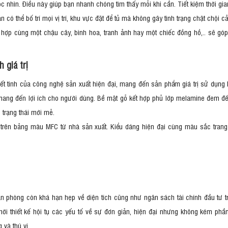
c nhìn. Điều này giúp bạn nhanh chóng tìm thấy mỗi khi cần. Tiết kiệm thời gian
ó thể bố trí mọi vị trí, khu vực đặt để tủ mà không gây tình trạng chật chội c
t hợp cùng một chậu cây, bình hoa, tranh ảnh hay một chiếc đồng hồ,.. sẽ g
h giá trị
kết tinh của công nghệ sản xuất hiện đại, mang đến sản phẩm giá trị sử dụng l
mang đến lợi ích cho người dùng. Bề mặt gỗ kết hợp phủ lớp melamine đem đ
h trạng thái mới mẻ.
rên bảng màu MFC từ nhà sản xuất. Kiểu dáng hiện đại cùng màu sắc trang
ăn phòng còn khá hạn hẹp về diện tích cũng như ngân sách tài chính đầu tư tr
hời thiết kế hội tụ các yếu tố về sự đơn giản, hiện đại nhưng không kém ph
g và thú vị.