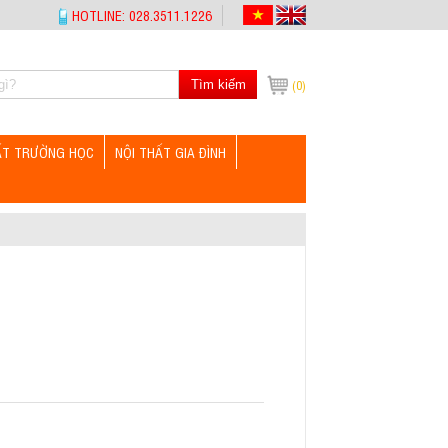
HOTLINE: 028.3511.1226
Tìm kiếm
(0)
ẤT TRƯỜNG HỌC
NỘI THẤT GIA ĐÌNH