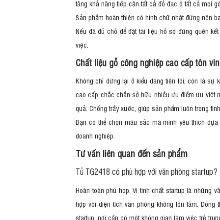
tăng khả năng tiếp cận tất cả đồ đạc ở tất cả mọi gó
Sản phẩm hoàn thiện có hình chữ nhật đứng nên bạn c
Nếu đã đủ chỗ để đặt tài liệu hồ sơ đừng quên kế
việc.
Chất liệu gỗ công nghiệp cao cấp tôn vin
Không chỉ dừng lại ở kiểu dáng tiện lợi, còn là sự 
cao cấp chắc chắn sở hữu nhiều ưu điểm ưu việt 
quả. Chống trầy xước, giúp sản phẩm luôn trong tìn
Bạn có thể chọn màu sắc mà mình yêu thích dựa t
doanh nghiệp.
Tư vấn liên quan đến sản phẩm
Tủ TG2418 có phù hợp với văn phòng startup?
Hoàn toàn phù hợp. Vì tính chất startup là những v
hợp với diện tích văn phòng không lớn lắm. Đồng t
startup, nơi cần có một không gian làm việc trẻ trun