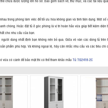
thể chứa được lượng lớn hồ sơ. Bao gồm sách vở, thư mục, và các tài liệu qu
 nhau trong phòng làm việc để tối ưu hóa không gian và tính tiện dụng. Một số đ
nhanh chóng. Hoặc đặt tủ ở góc phòng là vị trí hoàn hảo vừa giúp tiết kiệm diện
p nhất cho nhu cầu của bạn.
o người dùng nhất định bạn không nên bỏ qua. Giữa vô vàn các dòng tủ trên t
 ra sản phẩm phù hợp. Và không ngoại lệ, hãy cân nhắc nhu cầu và các tiêu 
 sơ vừa có cánh để bảo mật thì có thể tham khảo mẫu
Tủ TG2418-2C