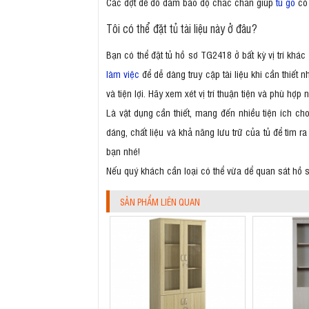
Các đợt để đồ đảm bảo độ chắc chắn giúp
tủ gỗ
có 
Tôi có thể đặt tủ tài liệu này ở đâu?
Bạn có thể đặt tủ hồ sơ TG2418 ở bất kỳ vị trí khác
làm việc
để dễ dàng truy cập tài liệu khi cần thiết 
và tiện lợi. Hãy xem xét vị trí thuận tiện và phù hợ
Là vật dụng cần thiết, mang đến nhiều tiện ích ch
dáng, chất liệu và khả năng lưu trữ của tủ để tìm
bạn nhé!
Nếu quý khách cần loại có thể vừa dể quan sát hồ
SẢN PHẨM LIÊN QUAN