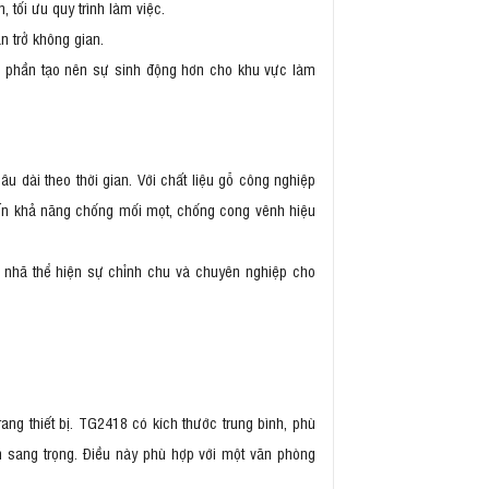
, tối ưu quy trình làm việc.
ản trở không gian.
óp phần tạo nên sự sinh động hơn cho khu vực làm
âu dài theo thời gian. Với chất liệu gỗ công nghiệp
ến khả năng chống mối mọt, chống cong vênh hiệu
 nhã thể hiện sự chỉnh chu và chuyên nghiệp cho
ang thiết bị. TG2418 có kích thước trung bình, phù
ần sang trọng. Điều này phù hợp với một văn phòng