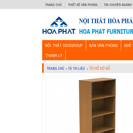
-->
TRANG CHỦ
THIẾT KẾ VĂN PHÒNG
TIN CHUYÊN NGÀNH
NỘI THẤT DSGGROUP
BÀN VĂN PHÒNG
GHẾ 
THANH LÝ
TỦ HỒ SƠ GỖ
TRANG CHỦ
›
TỦ TÀI LIỆU
›