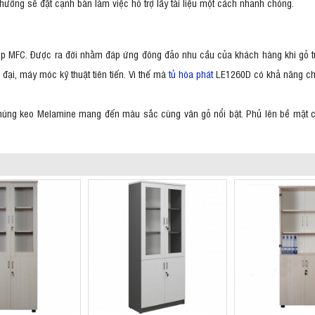
y thường sẽ đặt cạnh bàn làm việc hỗ trợ lấy tài liệu một cách nhanh chóng.
p MFC. Được ra đời nhằm đáp ứng đông đảo nhu cầu của khách hàng khi gỗ tự
đại, máy móc kỹ thuật tiên tiến. Vì thế mà
tủ hòa phát
LE1260D có khả năng ch
nhúng keo Melamine mang đến màu sắc cùng vân gỗ nổi bật. Phủ lên bề mặt c