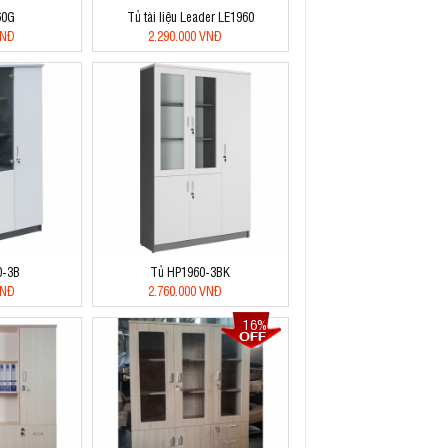
60G
Tủ tài liệu Leader LE1960
VNĐ
2.290.000 VNĐ
0-3B
Tủ HP1960-3BK
VNĐ
2.760.000 VNĐ
16%