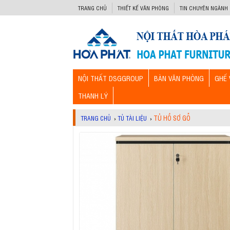
-->
TRANG CHỦ
THIẾT KẾ VĂN PHÒNG
TIN CHUYÊN NGÀNH
NỘI THẤT DSGGROUP
BÀN VĂN PHÒNG
GHẾ 
THANH LÝ
TỦ HỒ SƠ GỖ
TRANG CHỦ
›
TỦ TÀI LIỆU
›