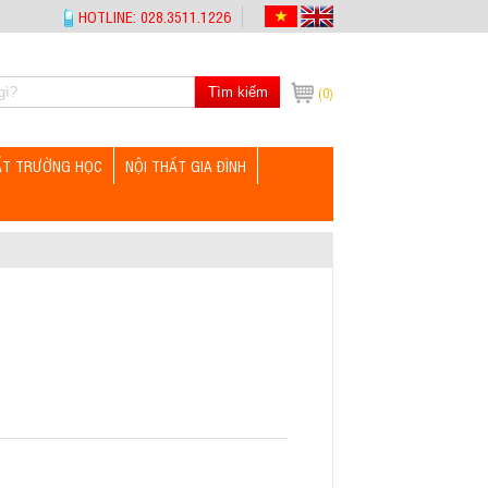
HOTLINE: 028.3511.1226
Tìm kiếm
(0)
ẤT TRƯỜNG HỌC
NỘI THẤT GIA ĐÌNH