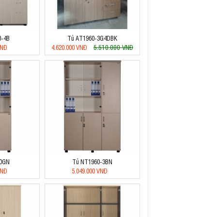
0-4B
Tủ AT1960-3G4DBK
5.510.000 VNĐ
VNĐ
4.620.000 VNĐ
0GN
Tủ NT1960-3BN
VNĐ
5.049.000 VNĐ