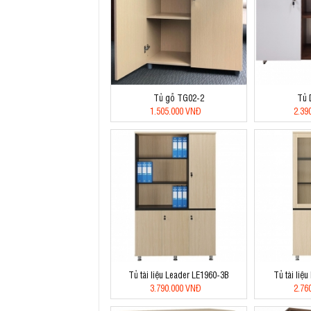
Tủ gỗ TG02-2
Tủ 
1.505.000 VNĐ
2.39
Tủ tài liệu Leader LE1960-3B
Tủ tài liệ
3.790.000 VNĐ
2.76