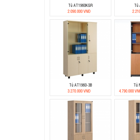
Tủ AT1960KGR
Tủ
2.090.000 VNĐ
2.21
Tủ AT1960-3B
Tủ 
3.270.000 VNĐ
4.790.000 V