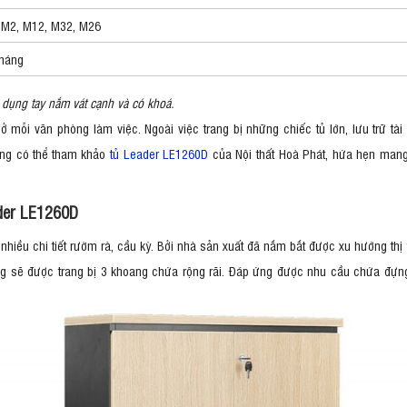
 M2, M12, M32, M26
tháng
 dụng tay nắm vát cạnh và có khoá.
ở mỗi văn phòng làm việc. Ngoài việc trang bị những chiếc tủ lớn, lưu trữ tài
ùng có thể tham khảo
tủ Leader LE1260D
của Nội thất Hoà Phát, hứa hẹn man
ader LE1260D
iều chi tiết rườm rà, cầu kỳ. Bởi nhà sản xuất đã nắm bắt được xu hướng thị t
g sẽ được trang bị 3 khoang chứa rộng rãi. Đáp ứng được nhu cầu chứa đựng