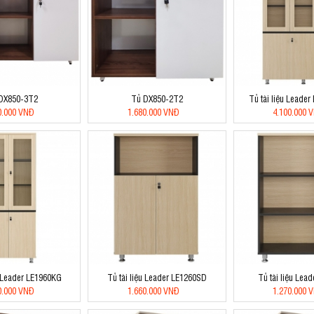
DX850-3T2
Tủ DX850-2T2
Tủ tài liệu Leade
0.000 VNĐ
1.680.000 VNĐ
4.100.000 
u Leader LE1960KG
Tủ tài liệu Leader LE1260SD
Tủ tài liệu Lea
0.000 VNĐ
1.660.000 VNĐ
1.270.000 