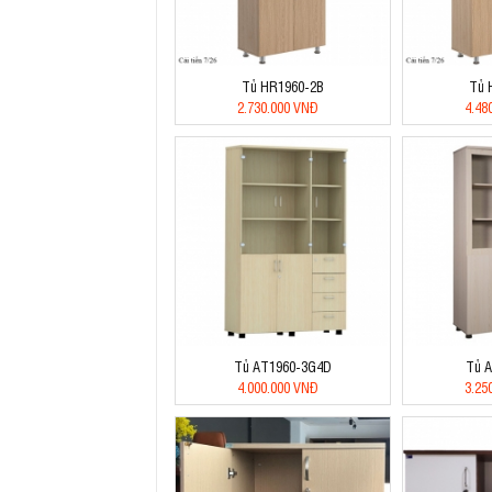
Tủ HR1960-2B
Tủ 
2.730.000 VNĐ
4.48
Tủ AT1960-3G4D
Tủ 
4.000.000 VNĐ
3.25