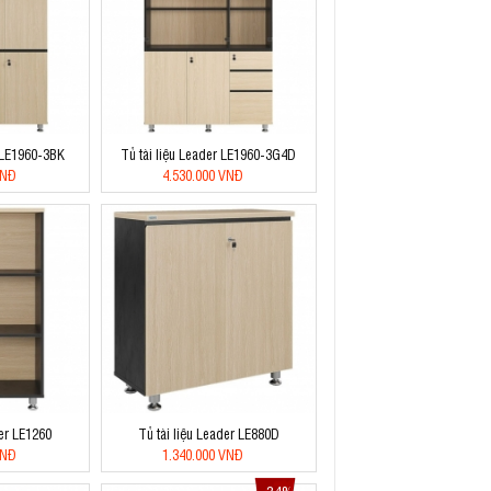
r LE1960-3BK
Tủ tài liệu Leader LE1960-3G4D
VNĐ
4.530.000 VNĐ
der LE1260
Tủ tài liệu Leader LE880D
VNĐ
1.340.000 VNĐ
34%