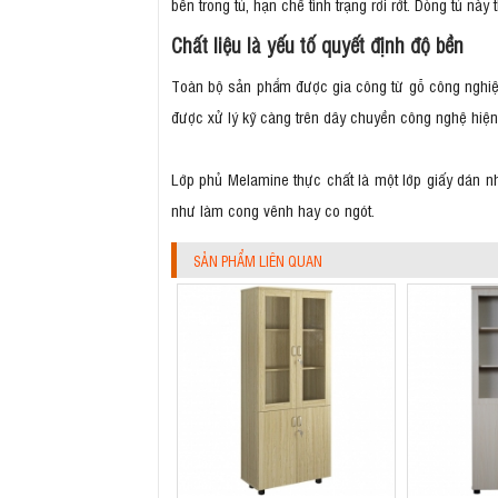
bên trong tủ, hạn chế tình trạng rơi rớt. Dòng tủ nà
Chất liệu là yếu tố quyết định độ bền
Toàn bộ sản phẩm được gia công từ gỗ công nghiệ
được xử lý kỹ càng trên dây chuyền công nghệ hiện 
Lớp phủ Melamine thực chất là một lớp giấy dán 
như làm cong vênh hay co ngót.
SẢN PHẨM LIÊN QUAN