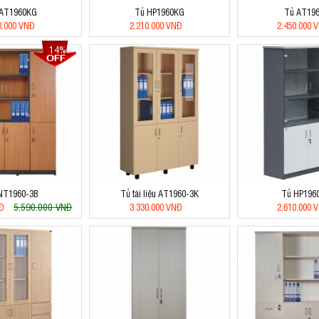
 AT1960KG
Tủ HP1960KG
Tủ AT19
0.000 VNĐ
2.210.000 VNĐ
2.450.000 
14%
NT1960-3B
Tủ tài liệu AT1960-3K
Tủ HP196
5.590.000 VNĐ
NĐ
3.330.000 VNĐ
2.610.000 