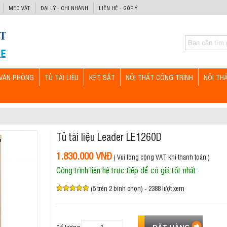
MẸO VẶT
ĐẠI LÝ - CHI NHÁNH
LIÊN HỆ - GÓP Ý
VĂN PHÒNG
TỦ TÀI LIỆU
KÉT SẮT
NỘI THẤT CÔNG TRÌNH
NỘI TH
Tủ tài liệu Leader LE1260D
1.830.000 VNĐ
( Vui lòng cộng VAT khi thanh toán )
Công trình liên hệ trực tiếp để có giá tốt nhất
(5 trên 2 bình chọn) - 2388 lượt xem