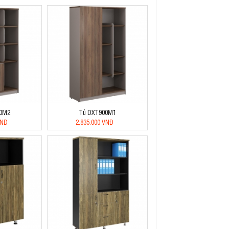
0M2
Tủ DXT900M1
VNĐ
2.835.000 VNĐ