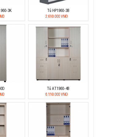
T1960-3K
Tủ HP1960-3B
VNĐ
2.610.000 VNĐ
60D
Tủ AT1960-4B
VNĐ
6.110.000 VNĐ