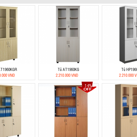
AT1960KGR
Tủ AT1960KG
Tủ HP196
0.000 VNĐ
2.210.000 VNĐ
2.210.000 
14%