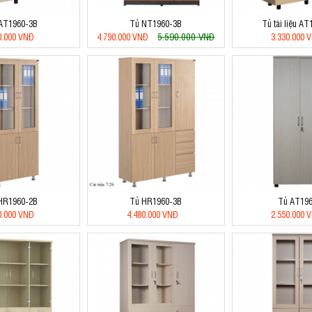
AT1960-3B
Tủ NT1960-3B
Tủ tài liệu A
5.590.000 VNĐ
0.000 VNĐ
4.790.000 VNĐ
3.330.000 
HR1960-2B
Tủ HR1960-3B
Tủ AT19
0.000 VNĐ
4.480.000 VNĐ
2.550.000 