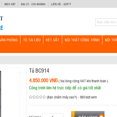
MẸO VẶT
ĐẠI LÝ - CHI NHÁNH
LIÊN HỆ - GÓP Ý
VĂN PHÒNG
TỦ TÀI LIỆU
KÉT SẮT
NỘI THẤT CÔNG TRÌNH
NỘI TH
Tủ BC914
4.850.000 VNĐ
( Vui lòng cộng VAT khi thanh toán )
Công trình liên hệ trực tiếp để có giá tốt nhất
(Bạn chấm mấy sao?) - 993 lượt xem