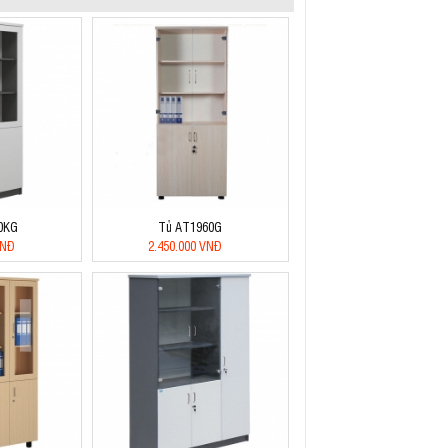
0KG
Tủ AT1960G
VNĐ
2.450.000 VNĐ