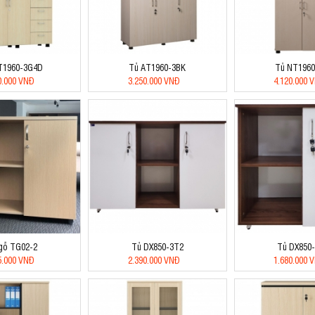
T1960-3G4D
Tủ AT1960-3BK
Tủ NT196
0.000 VNĐ
3.250.000 VNĐ
4.120.000 
gỗ TG02-2
Tủ DX850-3T2
Tủ DX850
5.000 VNĐ
2.390.000 VNĐ
1.680.000 