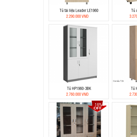
Tủ tài liệu Leader LE1960
Tủ 
2.290.000 VNĐ
3.27
Tủ HP1960-3BK
Tủ 
2.760.000 VNĐ
2.73
16%