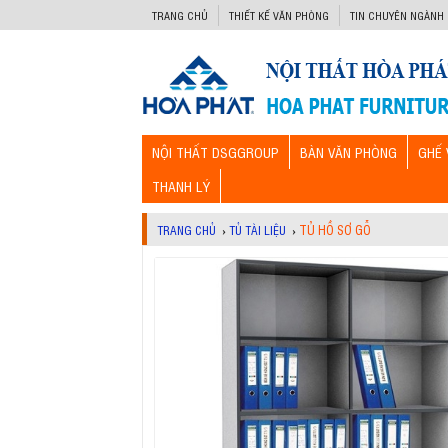
-->
TRANG CHỦ
THIẾT KẾ VĂN PHÒNG
TIN CHUYÊN NGÀNH
NỘI THẤT DSGGROUP
BÀN VĂN PHÒNG
GHẾ 
THANH LÝ
TỦ HỒ SƠ GỖ
TRANG CHỦ
›
TỦ TÀI LIỆU
›