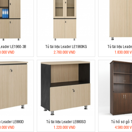
u Leader LE1960-3B
Tủ tài liệu Leader LE1960KG
Tủ tài liệu Lead
0.000 VNĐ
2.760.000 VNĐ
1.830.000 
ệu Leader LE880D
Tủ tài liệu Leader LE880SD
Tủ hồ sơ gỗ
0.000 VNĐ
1.220.000 VNĐ
4.580.000 