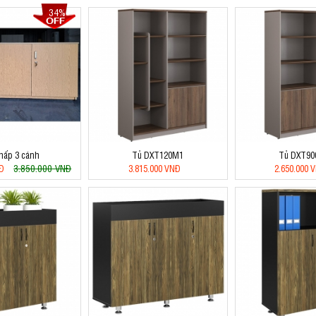
34%
thấp 3 cánh
Tủ DXT120M1
Tủ DXT90
3.850.000 VNĐ
NĐ
3.815.000 VNĐ
2.650.000 