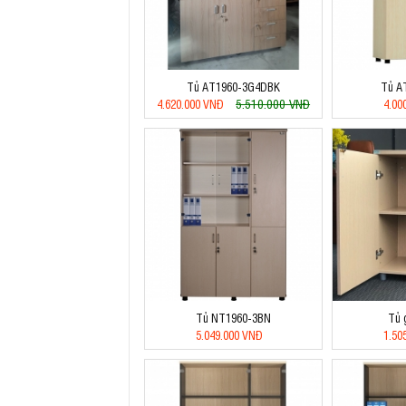
Tủ AT1960-3G4DBK
Tủ A
5.510.000 VNĐ
4.620.000 VNĐ
4.00
Tủ NT1960-3BN
Tủ 
5.049.000 VNĐ
1.50