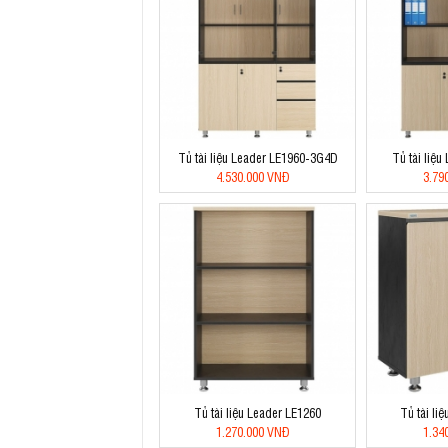
Tủ tài liệu Leader LE1960-3G4D
Tủ tài liệ
4.530.000 VNĐ
3.79
Tủ tài liệu Leader LE1260
Tủ tài li
1.270.000 VNĐ
1.34