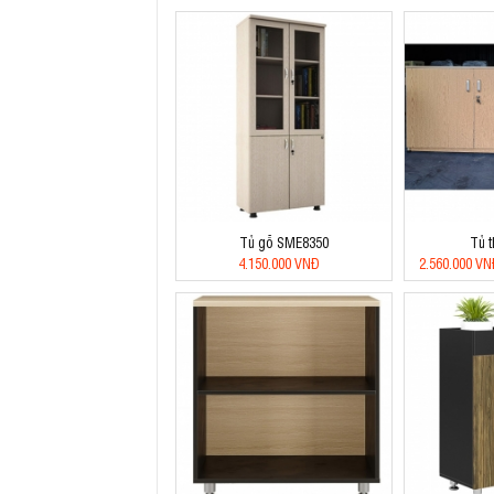
Tủ gỗ SME8350
Tủ 
4.150.000 VNĐ
2.560.000 V