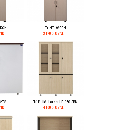
0KGN
Tủ NT1960GN
VNĐ
3.120.000 VNĐ
-2T2
Tủ tài liệu Leader LE1960-3BK
VNĐ
4.100.000 VNĐ