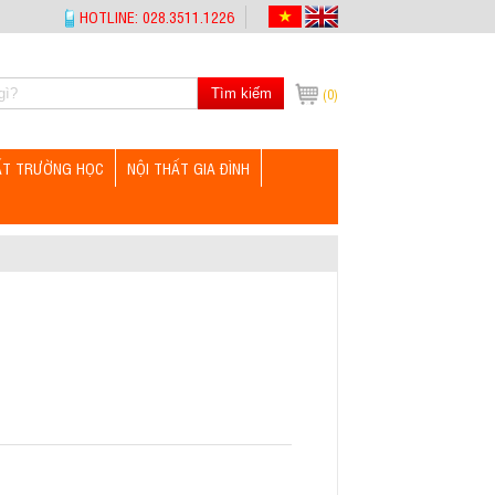
HOTLINE: 028.3511.1226
Tìm kiếm
(0)
ẤT TRƯỜNG HỌC
NỘI THẤT GIA ĐÌNH