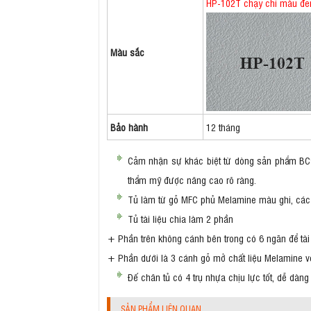
HP-102T chạy chỉ màu đen 
Màu sắc
Bảo hành
12 tháng
Cảm nhận sự khác biệt từ dòng sản phẩm BC914
thẩm mỹ được nâng cao rõ ràng.
Tủ làm từ gỗ MFC phủ Melamine màu ghi, các 
Tủ tài liệu chia làm 2 phần
+ Phần trên không cánh bên trong có 6 ngăn để tài l
+ Phần dưới là 3 cánh gỗ mở chất liệu Melamine với
Đế chân tủ có 4 trụ nhựa chịu lực tốt, dễ dàng
SẢN PHẨM LIÊN QUAN