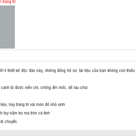
trang trí
 thiết kế độc đáo này, những đống hồ sơ, tài liệu của bạn không còn thiếu ng
cạnh tủ được viền chì, chống ẩm mốc, dễ lau chùi:
iệu, hay trang trí vài món đồ nhỏ xinh
 tay nắm tru mạ tròn cá tính
 di chuyển.