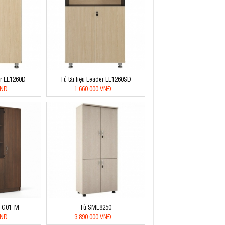
er LE1260D
Tủ tài liệu Leader LE1260SD
VNĐ
1.660.000 VNĐ
 TG01-M
Tủ SME8250
VNĐ
3.890.000 VNĐ