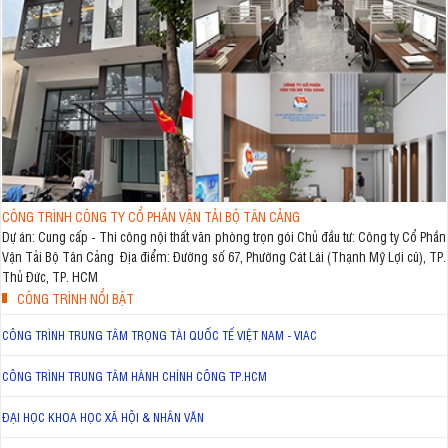
CÔNG TRÌNH CÔNG TY CỔ PHẦN VẬN TẢI BỘ TÂN CẢNG
Dự án: Cung cấp - Thi công nội thất văn phòng trọn gói Chủ đầu tư: Công ty Cổ Phần
Vận Tải Bộ Tân Cảng Địa điểm: Đường số 67, Phường Cát Lái (Thạnh Mỹ Lợi cũ), TP.
Thủ Đức, TP. HCM
CÔNG TRÌNH NỔI BẬT
CÔNG TRÌNH TRUNG TÂM TRỌNG TÀI QUỐC TẾ VIỆT NAM - VIAC
CÔNG TRÌNH TRUNG TÂM HÀNH CHÍNH CÔNG TP.HCM
ĐẠI HỌC KHOA HỌC XÃ HỘI & NHÂN VĂN