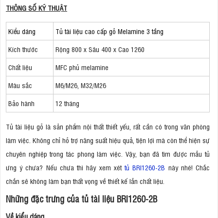
THÔNG SỐ KỸ THUẬT
Kiểu dáng
Tủ tài liệu cao cấp gỗ Melamine 3 tầng
Kích thước
Rộng 800 x Sâu 400 x Cao 1260
Chất liệu
MFC phủ melamine
Màu sắc
M6/M26, M32/M26
Bảo hành
12 tháng
Tủ tài liệu gỗ là sản phẩm nội thất thiết yếu, rất cần có trong văn phòng
làm việc. Không chỉ hỗ trợ năng suất hiệu quả, tiện lợi mà còn thể hiện sự
chuyên nghiệp trong tác phong làm việc. Vậy, bạn đã tìm được mẫu tủ
ưng ý chưa? Nếu chưa thì hãy xem xét
tủ BRI1260-2B
này nhé! Chắc
chắn sẽ không làm bạn thất vọng về thiết kế lẫn chất liệu.
Những đặc trưng của tủ tài liệu BRI1260-2B
Về kiểu dáng