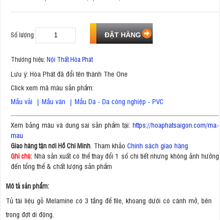
Số lượng
Thương hiệu:
Nội Thất Hòa Phát
Lưu ý: Hòa Phát đã đổi tên thành The One
Click xem mã màu sản phẩm:
Mẫu vải
|
Mẫu ván
|
Mẫu Da - Da công nghiệp - PVC
Xem bảng màu và dung sai sản phẩm tại:
https://hoaphatsaigon.com/ma-
mau
. Tham khảo
Chính sách giao hàng
Giao hàng tận nơi Hồ Chí Minh
Nhà sản xuất có thể thay đổi 1 số chi tiết nhưng không ảnh hưởng
Ghi chú:
đến tổng thể & chất lượng sản phẩm
Mô tả sản phẩm:
Tủ tài liệu gỗ Melamine có 3 tầng để file, khoang dưới có cánh mở, bên
trong đợt di động.