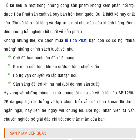
Tủ tài liệu là một trong những dòng sản phẩm không kém phần nổi trội
được Hòa Phát sản xuất và bày bán trên toàn quốc. Dù là thiết kế hay chất
liệu đều sẽ làm hài lòng và đáp ứng mọi nhu cầu của khách hàng. Đem
đến những trải nghiệm tốt nhất về sản phẩm.
Không những thế, khi chọn mua
tủ Hòa Phát
, bạn còn có cơ hội “thừa
hưởng” những chính sách tuyệt vời như:
Chế độ bảo hành lên đến 12 tháng.
Khi mua số lượng lớn sẽ được hưởng chiết khấu.
Hỗ trợ vận chuyển và lắp đặt tận nơi.
Sẵn sàng đổi trả khi hư hại (Lỗi do nhà sản xuất).
Hy vọng với những thông tin mà chúng tôi chia sẻ về tủ tài liệu BRI1260-
2B đã giúp bạn tin tưởng và lựa chọn. Nếu vẫn còn băn khoăn thì đừng
ngần ngại, hãy liên hệ ngay với chúng tôi. Đội ngũ nhân viên tư vấn
chuyên nghiệp sẽ giải đáp chi tiết các thắc mắc của bạn.
SẢN PHẨM LIÊN QUAN