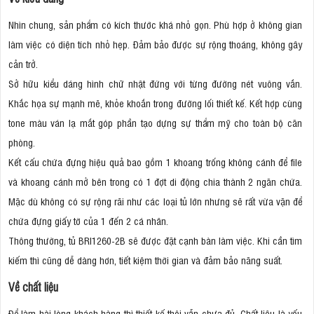
Nhìn chung, sản phẩm có kích thước khá nhỏ gọn. Phù hợp ở không gian
làm việc có diện tích nhỏ hẹp. Đảm bảo được sự rộng thoáng, không gây
cản trở.
Sở hữu kiểu dáng hình chữ nhật đứng với từng đường nét vuông vắn.
Khắc họa sự mạnh mẽ, khỏe khoắn trong đường lối thiết kế. Kết hợp cùng
tone màu ván lạ mắt góp phần tạo dựng sự thẩm mỹ cho toàn bộ căn
phòng.
Kết cấu chứa đựng hiệu quả bao gồm 1 khoang trống không cánh để file
và khoang cánh mở bên trong có 1 đợt di động chia thành 2 ngăn chứa.
Mặc dù không có sự rộng rãi như các loại tủ lớn nhưng sẽ rất vừa vặn để
chứa đựng giấy tờ của 1 đến 2 cá nhân.
Thông thường, tủ BRI1260-2B sẽ được đặt cạnh bàn làm việc. Khi cần tìm
kiếm thì cũng dễ dàng hơn, tiết kiệm thời gian và đảm bảo năng suất.
Về chất liệu
Để làm hài lòng khách hàng thì thiết kế thôi vẫn chưa đủ. Chất liệu là yếu