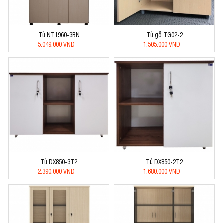
Tủ NT1960-3BN
Tủ gỗ TG02-2
5.049.000 VNĐ
1.505.000 VNĐ
Tủ DX850-3T2
Tủ DX850-2T2
2.390.000 VNĐ
1.680.000 VNĐ