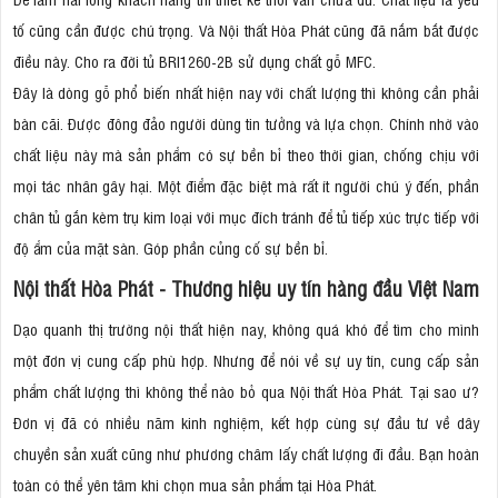
tố cũng cần được chú trọng. Và Nội thất Hòa Phát cũng đã nắm bắt được
điều này. Cho ra đời tủ BRI1260-2B sử dụng chất gỗ MFC.
Đây là dòng gỗ phổ biến nhất hiện nay với chất lượng thì không cần phải
bàn cãi. Được đông đảo người dùng tin tưởng và lựa chọn. Chính nhờ vào
chất liệu này mà sản phẩm có sự bền bỉ theo thời gian, chống chịu với
mọi tác nhân gây hại. Một điểm đặc biệt mà rất ít người chú ý đến, phần
chân tủ gắn kèm trụ kim loại với mục đích tránh để tủ tiếp xúc trực tiếp với
độ ẩm của mặt sàn. Góp phần củng cố sự bền bỉ.
Nội thất Hòa Phát - Thương hiệu uy tín hàng đầu Việt Nam
Dạo quanh thị trường nội thất hiện nay, không quá khó để tìm cho mình
một đơn vị cung cấp phù hợp. Nhưng để nói về sự uy tín, cung cấp sản
phẩm chất lượng thì không thể nào bỏ qua Nội thất Hòa Phát. Tại sao ư?
Đơn vị đã có nhiều năm kinh nghiệm, kết hợp cùng sự đầu tư về dây
chuyền sản xuất cũng như phương châm lấy chất lượng đi đầu. Bạn hoàn
toàn có thể yên tâm khi chọn mua sản phẩm tại Hòa Phát.