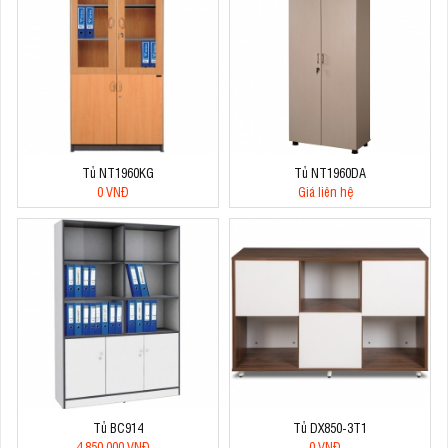
Tủ NT1960KG
Tủ NT1960DA
0 VNĐ
Giá liên hệ
Tủ BC914
Tủ DX850-3T1
4.850.000 VNĐ
0 VNĐ