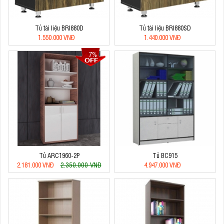
Tủ tài liệu BRI880D
Tủ tài liệu BRI880SD
1.550.000 VNĐ
1.440.000 VNĐ
7%
Tủ ARC1960-2P
Tủ BC915
2.350.000 VNĐ
2.181.000 VNĐ
4.947.000 VNĐ