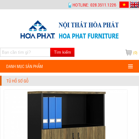
-->
HOTLINE: 028.3511.1226
Tìm kiếm
(0)
DANH MỤC SẢN PHẨM
TỦ HỒ SƠ GỖ