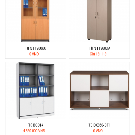
Tủ NT1960KG
Tủ NT1960DA
0 VNĐ
Giá liên hệ
Tủ BC914
Tủ DX850-3T1
4.850.000 VNĐ
0 VNĐ