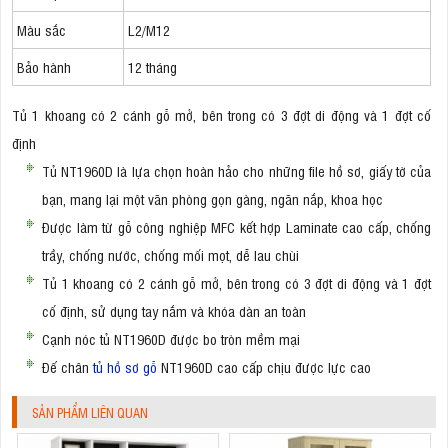
Màu sắc
L2/M12
Bảo hành
12 tháng
Tủ 1 khoang có 2 cánh gỗ mở, bên trong có 3 đợt di động và 1 đợt cố
định
Tủ NT1960D là lựa chọn hoàn hảo cho những file hồ sơ, giấy tờ của
bạn, mang lại một văn phòng gọn gàng, ngăn nắp, khoa học
Được làm từ gỗ công nghiệp MFC kết hợp Laminate cao cấp, chống
trầy, chống nước, chống mối mọt, dễ lau chùi
Tủ 1 khoang có 2 cánh gỗ mở, bên trong có 3 đợt di động và 1 đợt
cố định, sử dụng tay nắm và khóa dàn an toàn
Cạnh nóc tủ NT1960D được bo tròn mềm mại
Đế chân
tủ hồ sơ gỗ
NT1960D cao cấp chịu được lực cao
SẢN PHẨM LIÊN QUAN