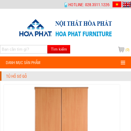
-->
HOTLINE: 028.3511.1226
Tìm kiếm
(0)
DANH MỤC SẢN PHẨM
TỦ HỒ SƠ GỖ