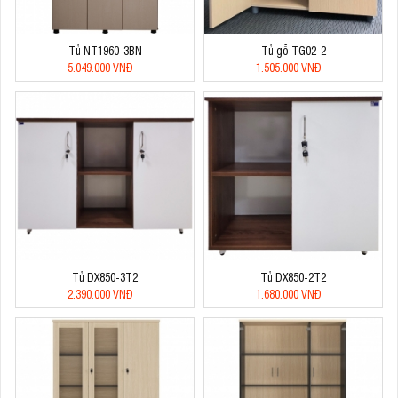
Tủ NT1960-3BN
Tủ gỗ TG02-2
5.049.000 VNĐ
1.505.000 VNĐ
Tủ DX850-3T2
Tủ DX850-2T2
2.390.000 VNĐ
1.680.000 VNĐ