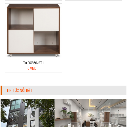
Tủ DX850-2T1
0 VNĐ
TIN TỨC NỔI BẬT