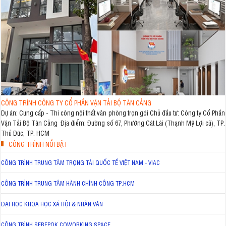
CÔNG TRÌNH CÔNG TY CỔ PHẦN VẬN TẢI BỘ TÂN CẢNG
Dự án: Cung cấp - Thi công nội thất văn phòng trọn gói Chủ đầu tư: Công ty Cổ Phần
Vận Tải Bộ Tân Cảng Địa điểm: Đường số 67, Phường Cát Lái (Thạnh Mỹ Lợi cũ), TP.
Thủ Đức, TP. HCM
CÔNG TRÌNH NỔI BẬT
CÔNG TRÌNH TRUNG TÂM TRỌNG TÀI QUỐC TẾ VIỆT NAM - VIAC
CÔNG TRÌNH TRUNG TÂM HÀNH CHÍNH CÔNG TP.HCM
ĐẠI HỌC KHOA HỌC XÃ HỘI & NHÂN VĂN
CÔNG TRÌNH SEREPOK COWORKING SPACE