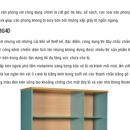
cho văn phòng với công dụng chính là cất giữ tài liệu, sổ sách, các loại văn p
và giúp căn phòng không bị bừa bộn bởi những xấp giấy tờ ngổn ngang.
-3G4D
i nhưng với những cải tiến về thiết kế, đặc điểm, công dụng thì đây chắc ch
 cồng kềnh chiếm diện tích lớn nhưng không đựng được nhiều thì sản phẩm tủ t
 bên trong được tận dụng tối đa tăng sức chứa cho tủ.
ấp bên ngoài phủ tấm melamine sáng bóng bảo vệ tủ và tránh mối mọt, ẩm ướt
là hai ngăn lớn với 3 cánh tủ bằng kính trong suốt với các thanh chắn bằng gỗ
ng màu đen bên vững tạo khoảng chống cho mặt đáy tủ và sàn nhà thông thoá