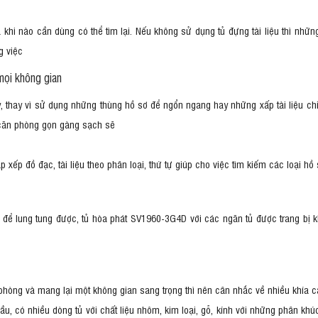
 khi nào cần dùng có thể tìm lại. Nếu không sử dụng tủ đựng tài liệu thì nhữn
g việc
mọi không gian
ậy, thay vì sử dụng những thùng hồ sơ để ngổn ngang hay những xấp tài liệu chi
 căn phòng gọn gàng sạch sẽ
ếp đồ đạc, tài liệu theo phân loại, thứ tự giúp cho việc tìm kiếm các loại hồ s
n để lung tung được, tủ hòa phát SV1960-3G4D với các ngăn tủ được trang bị 
n phòng và mang lại một không gian sang trọng thì nên cân nhắc về nhiều khía c
u, có nhiều dòng tủ với chất liệu nhôm, kim loại, gỗ, kính với những phân khúc