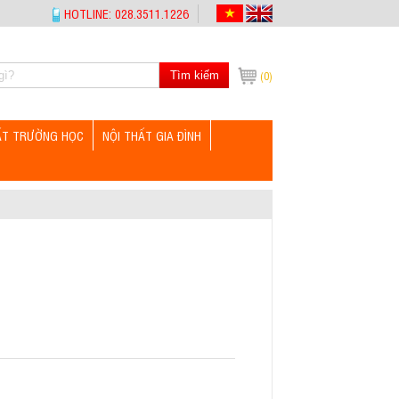
HOTLINE: 028.3511.1226
Tìm kiếm
(0)
ẤT TRƯỜNG HỌC
NỘI THẤT GIA ĐÌNH