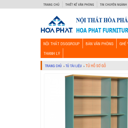
-->
TRANG CHỦ
THIẾT KẾ VĂN PHÒNG
TIN CHUYÊN NGÀNH
NỘI THẤT DSGGROUP
BÀN VĂN PHÒNG
GHẾ 
THANH LÝ
TỦ HỒ SƠ GỖ
TRANG CHỦ
›
TỦ TÀI LIỆU
›