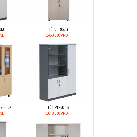
0KG
Tủ AT1960G
VNĐ
2.450.000 VNĐ
T1960-3K
Tủ HP1960-3B
VNĐ
2.610.000 VNĐ