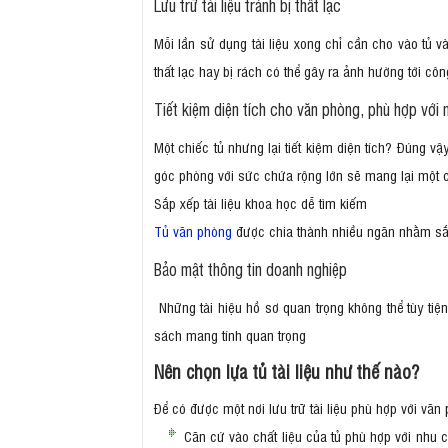
Lưu trữ tài liệu tránh bị thất lạc
Mỗi lần sử dụng tài liệu xong chỉ cần cho vào tủ và
thất lạc hay bị rách có thể gây ra ảnh hường tới côn
Tiết kiệm diện tích cho văn phòng, phù hợp với 
Một chiếc tủ nhưng lại tiết kiệm diện tích? Đúng v
góc phòng với sức chứa rộng lớn sẽ mang lại một
Sắp xếp tài liệu khoa học dễ tìm kiếm
Tủ văn phòng
được chia thành nhiều ngăn nhằm sắp x
Bảo mật thông tin doanh nghiệp
Những tài hiệu hồ sơ quan trọng không thể tùy tiệ
sách mang tính quan trọng
Nên chọn lựa tủ tài liệu như thế nào?
Để có được một nơi lưu trữ tài liệu phù hợp với vă
Căn cứ vào chất liệu của tủ phù hợp với nhu cầ