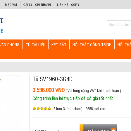
MẸO VẶT
ĐẠI LÝ - CHI NHÁNH
LIÊN HỆ - GÓP Ý
VĂN PHÒNG
TỦ TÀI LIỆU
KÉT SẮT
NỘI THẤT CÔNG TRÌNH
NỘI TH
Tủ SV1960-3G4D
3.536.000 VNĐ
( Vui lòng cộng VAT khi thanh toán )
Công trình liên hệ trực tiếp để có giá tốt nhất
(5 trên 3 bình chọn) - 9358 lượt xem