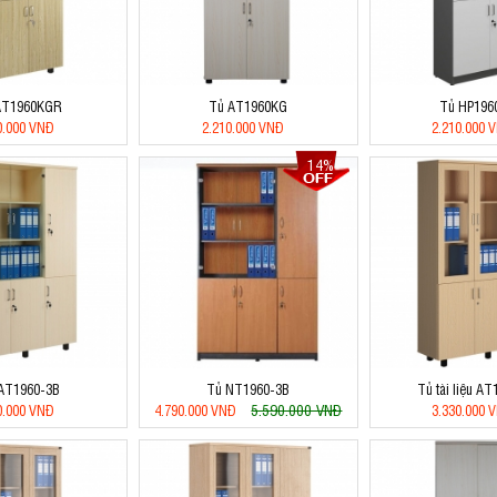
AT1960KGR
Tủ AT1960KG
Tủ HP196
0.000 VNĐ
2.210.000 VNĐ
2.210.000 
14%
AT1960-3B
Tủ NT1960-3B
Tủ tài liệu A
5.590.000 VNĐ
0.000 VNĐ
4.790.000 VNĐ
3.330.000 