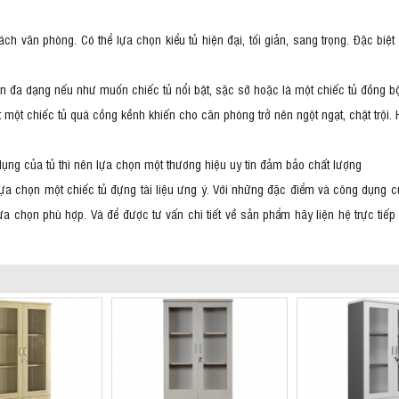
ch văn phòng. Có thể lựa chọn kiểu tủ hiện đại, tối giản, sang trọng. Đặc b
họn đa dạng nếu như muốn chiếc tủ nổi bật, sặc sỡ hoặc là một chiếc tủ đồng b
t một chiếc tủ quá cồng kềnh khiến cho căn phòng trở nên ngột ngạt, chật trội. H
dụng của tủ thì nên lựa chọn một thương hiệu uy tín đảm bảo chất lượng
c lựa chọn một chiếc tủ đựng tài liệu ưng ý. Với những đặc điểm và công dụn
 chọn phù hợp. Và để được tư vấn chi tiết về sản phẩm hãy liện hệ trực tiế