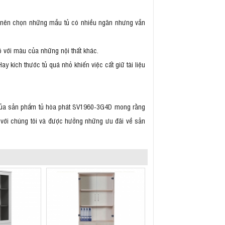
iệt nên chọn những mẫu tủ có nhiều ngăn nhưng vẫn
ộ với màu của những nội thất khác.
ay kích thước tủ quá nhỏ khiến việc cất giữ tài liệu
g của sản phẩm tủ hòa phát SV1960-3G4D mong rằng
p với chúng tôi và được hưởng những ưu đãi về sản