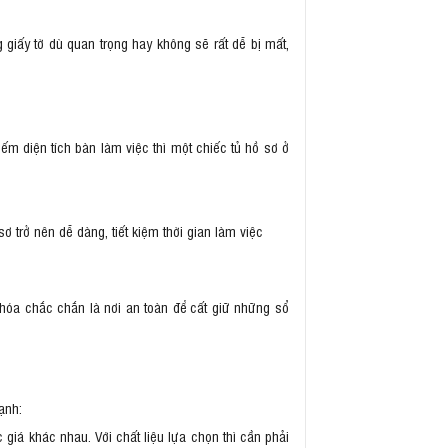
g giấy tờ dù quan trọng hay không sẽ rất dễ bị mất,
ếm diện tích bàn làm việc thì một chiếc tủ hồ sơ ở
ơ trở nên dễ dàng, tiết kiệm thời gian làm việc
khóa chắc chắn là nơi an toàn để cất giữ những sổ
ạnh:
 giá khác nhau. Với chất liệu lựa chọn thì cần phải