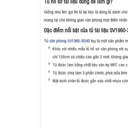
Tủ hồ sơ tài liệu dùng để làm gì?
Giống như tên gọi thì tủ tại liệu là dòng tủ dành 
mang lại cho không gian văn phòng một điểm nhấn 
Đặc điểm nổi bật của tủ tài liệu SV1960
Tủ văn phòng SV1960-3G4D
tuy là một sản phẩm mớ
Khác với nhiều mẫu tủ hồ sơ văn phòng với sự
chỉ 120cm và chiều cao gần 2 mét. Không gian
Tủ được làm bằng chất liệu ván ép MFC cao c
Tủ được chia làm 3 phần chính, phía nửa trên 
Mặt dưới chân tủ được gắn sáu chốt nhựa cứ