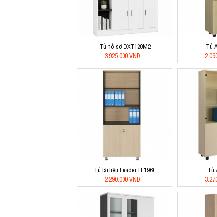
Tủ hồ sơ DXT120M2
Tủ 
3.925.000 VNĐ
2.09
Tủ tài liệu Leader LE1960
Tủ 
2.290.000 VNĐ
3.27