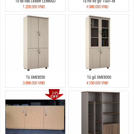
Tủ tài liệu Leader LE880SD
Tủ hồ sơ gỗ TG01-M
1.220.000 VNĐ
4.580.000 VNĐ
Tủ SME8250
Tủ gỗ SME8350
3.890.000 VNĐ
4.150.000 VNĐ
34%