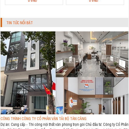
0 VNĐ
0 VNĐ
TIN TỨC NỔI BẬT
CÔNG TRÌNH CÔNG TY CỔ PHẦN VẬN TẢI BỘ TÂN CẢNG
Dự án: Cung cấp - Thi công nội thất văn phòng trọn gói Chủ đầu tư: Công ty Cổ Phần