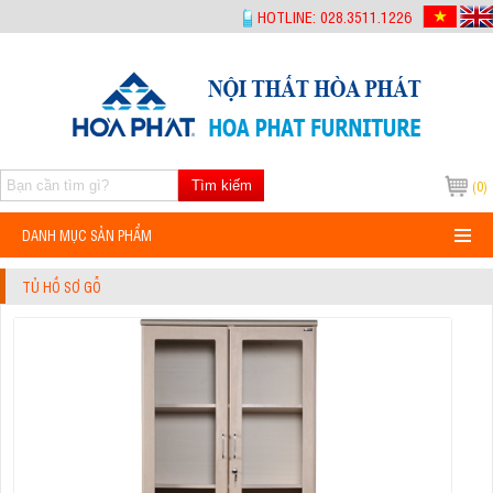
-->
HOTLINE: 028.3511.1226
Tìm kiếm
(0)
DANH MỤC SẢN PHẨM
TỦ HỒ SƠ GỖ