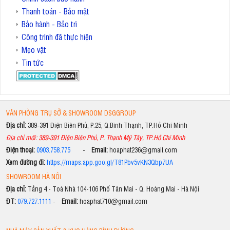
Thanh toán - Bảo mật
Bảo hành - Bảo trì
Công trình đã thực hiện
Mẹo vặt
Tin tức
VĂN PHÒNG TRỤ SỞ & SHOWROOM DSGGROUP
Địa chỉ:
389-391 Điện Biên Phủ, P.25, Q.Bình Thạnh, TP.Hồ Chí Minh
Địa chỉ mới: 389-391 Điện Biên Phủ, P. Thạnh Mỹ Tây, TP.Hồ Chí Minh
Điện thoại:
0903.758.775
-
Email:
hoaphat236@gmail.com
Xem đường đi:
https://maps.app.goo.gl/T81Pbv5vKN3Qbp7UA
SHOWROOM HÀ NỘI
Địa chỉ:
Tầng 4 - Toà Nhà 104-106 Phố Tân Mai - Q. Hoàng Mai - Hà Nội
ĐT:
079.727.1111
-
Email:
hoaphat710@gmail.com