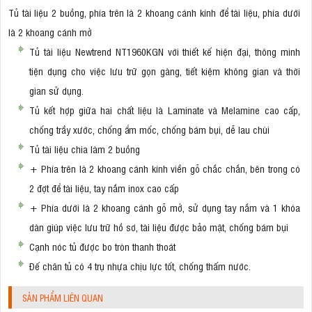
Tủ tài liệu 2 buồng, phía trên là 2 khoang cánh kính để tài liệu, phía dưới
là 2 khoang cánh mở
Tủ tài liệu Newtrend NT1960KGN với thiết kế hiện đại, thông minh
tiện dụng cho việc lưu trữ gọn gàng, tiết kiệm không gian và thời
gian sử dụng.
Tủ kết hợp giữa hai chất liệu là Laminate và Melamine cao cấp,
chống trầy xước, chống ẩm mốc, chống bám bụi, dễ lau chùi
Tủ tài liệu chia làm 2 buồng
+ Phía trên là 2 khoang cánh kính viền gỗ chắc chắn, bên trong có
2 đợt để tài liệu, tay nắm inox cao cấp
+ Phía dưới là 2 khoang cánh gỗ mở, sử dụng tay nắm và 1 khóa
dàn giúp việc lưu trữ hồ sơ, tài liệu được bảo mật, chống bám bụi
Cạnh nóc tủ được bo tròn thanh thoát
Đế chân tủ có 4 trụ nhựa chịu lực tốt, chống thấm nước.
SẢN PHẨM LIÊN QUAN