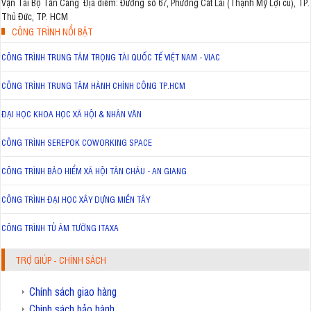
Vận Tải Bộ Tân Cảng Địa điểm: Đường số 67, Phường Cát Lái (Thạnh Mỹ Lợi cũ), TP.
Thủ Đức, TP. HCM
CÔNG TRÌNH NỔI BẬT
CÔNG TRÌNH TRUNG TÂM TRỌNG TÀI QUỐC TẾ VIỆT NAM - VIAC
CÔNG TRÌNH TRUNG TÂM HÀNH CHÍNH CÔNG TP.HCM
ĐẠI HỌC KHOA HỌC XÃ HỘI & NHÂN VĂN
CÔNG TRÌNH SEREPOK COWORKING SPACE
CÔNG TRÌNH BẢO HIỂM XÃ HỘI TÂN CHÂU - AN GIANG
CÔNG TRÌNH ĐẠI HỌC XÂY DỰNG MIỀN TÂY
CÔNG TRÌNH TỦ ÂM TƯỜNG ITAXA
TRỢ GIÚP - CHÍNH SÁCH
Chính sách giao hàng
Chính sách bảo hành