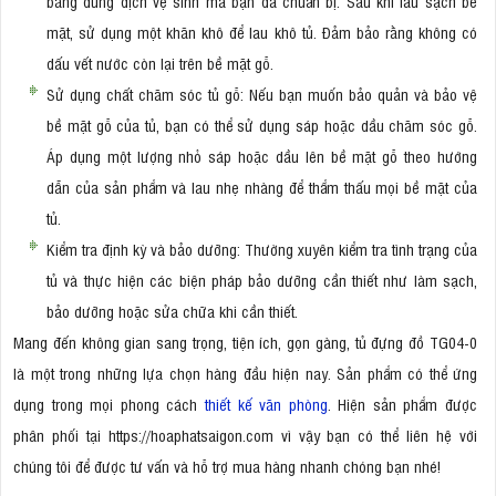
bằng dung dịch vệ sinh mà bạn đã chuẩn bị. Sau khi lau sạch bề
mặt, sử dụng một khăn khô để lau khô tủ. Đảm bảo rằng không có
dấu vết nước còn lại trên bề mặt gỗ.
Sử dụng chất chăm sóc tủ gỗ: Nếu bạn muốn bảo quản và bảo vệ
bề mặt gỗ của tủ, bạn có thể sử dụng sáp hoặc dầu chăm sóc gỗ.
Áp dụng một lượng nhỏ sáp hoặc dầu lên bề mặt gỗ theo hướng
dẫn của sản phẩm và lau nhẹ nhàng để thẩm thấu mọi bề mặt của
tủ.
Kiểm tra định kỳ và bảo dưỡng: Thường xuyên kiểm tra tình trạng của
tủ và thực hiện các biện pháp bảo dưỡng cần thiết như làm sạch,
bảo dưỡng hoặc sửa chữa khi cần thiết.
Mang đến không gian sang trọng, tiện ích, gọn gàng, tủ đựng đồ TG04-0
là một trong những lựa chọn hàng đầu hiện nay. Sản phẩm có thể ứng
dụng trong mọi phong cách
thiết kế văn phòng
. Hiện sản phẩm được
phân phối tại https://hoaphatsaigon.com vì vậy bạn có thể liên hệ với
chúng tôi để được tư vấn và hỗ trợ mua hàng nhanh chóng bạn nhé!