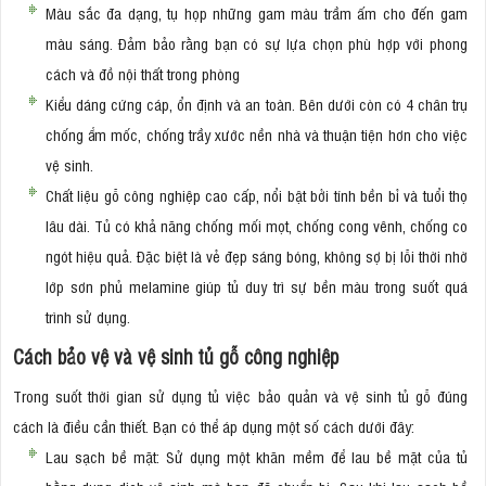
Màu sắc đa dạng, tụ họp những gam màu trầm ấm cho đến gam
màu sáng. Đảm bảo rằng bạn có sự lựa chọn phù hợp với phong
cách và đồ nội thất trong phòng
Kiểu dáng cứng cáp, ổn định và an toàn. Bên dưới còn có 4 chân trụ
chống ẩm mốc, chống trầy xước nền nhà và thuận tiện hơn cho việc
vệ sinh.
Chất liệu gỗ công nghiệp cao cấp, nổi bật bởi tính bền bỉ và tuổi thọ
lâu dài. Tủ có khả năng chống mối mọt, chống cong vênh, chống co
ngót hiệu quả. Đặc biệt là vẻ đẹp sáng bóng, không sợ bị lỗi thời nhờ
lớp sơn phủ melamine giúp tủ duy trì sự bền màu trong suốt quá
trình sử dụng.
Cách bảo vệ và vệ sinh tủ gỗ công nghiệp
Trong suốt thời gian sử dụng tủ việc bảo quản và vệ sinh tủ gỗ đúng
cách là điều cần thiết. Bạn có thể áp dụng một số cách dưới đây:
Lau sạch bề mặt: Sử dụng một khăn mềm để lau bề mặt của tủ