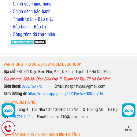
Chính sách giao hàng
Chính sách bảo hành
Thanh toán - Bảo mật
Bảo hành - Bảo trì
Công trình đã thực hiện
VĂN PHÒNG TRỤ SỞ & SHOWROOM DSGGROUP
Địa chỉ:
389-391 Điện Biên Phủ, P.25, Q.Bình Thạnh, TP.Hồ Chí Minh
Địa chỉ mới: 389-391 Điện Biên Phủ, P. Thạnh Mỹ Tây, TP.Hồ Chí Minh
Điện thoại:
0903.758.775
-
Email:
hoaphat236@gmail.com
Xem đường đi:
https://maps.app.goo.gl/T81Pbv5vKN3Qbp7UA
SHOWROOM HÀ NỘI
Địa chỉ:
Tầng 4 - Toà Nhà 104-106 Phố Tân Mai - Q. Hoàng Mai - Hà Nội
ĐT:
079.727.1111
-
Email:
hoaphat710@gmail.com
NHÀ MÁY SẢN XUẤT & KHO HÀNG BÌNH DƯƠNG