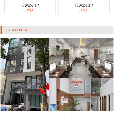
Tủ DX850-3T1
Tủ DX850-2T1
0 VNĐ
0 VNĐ
TIN TỨC NỔI BẬT