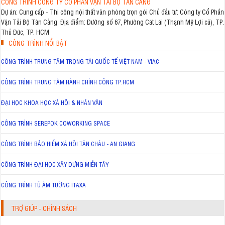
CÔNG TRÌNH CÔNG TY CỔ PHẦN VẬN TẢI BỘ TÂN CẢNG
Dự án: Cung cấp - Thi công nội thất văn phòng trọn gói Chủ đầu tư: Công ty Cổ Phần
Vận Tải Bộ Tân Cảng Địa điểm: Đường số 67, Phường Cát Lái (Thạnh Mỹ Lợi cũ), TP.
Thủ Đức, TP. HCM
CÔNG TRÌNH NỔI BẬT
CÔNG TRÌNH TRUNG TÂM TRỌNG TÀI QUỐC TẾ VIỆT NAM - VIAC
CÔNG TRÌNH TRUNG TÂM HÀNH CHÍNH CÔNG TP.HCM
ĐẠI HỌC KHOA HỌC XÃ HỘI & NHÂN VĂN
CÔNG TRÌNH SEREPOK COWORKING SPACE
CÔNG TRÌNH BẢO HIỂM XÃ HỘI TÂN CHÂU - AN GIANG
CÔNG TRÌNH ĐẠI HỌC XÂY DỰNG MIỀN TÂY
CÔNG TRÌNH TỦ ÂM TƯỜNG ITAXA
TRỢ GIÚP - CHÍNH SÁCH