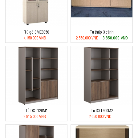
Tủ gỗ SME8350
Tủ thấp 3 cánh
3.850.000 VNĐ
4.150.000 VNĐ
2.560.000 VNĐ
Tủ DXT120M1
Tủ DXT900M2
3.815.000 VNĐ
2.650.000 VNĐ