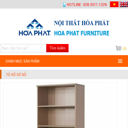
-->
HOTLINE: 028.3511.1226
Tìm kiếm
(0)
DANH MỤC SẢN PHẨM
TỦ HỒ SƠ GỖ